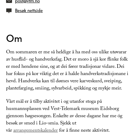
post@vtm.no
Besøk nettside
Om
Om sommaren er me så heldige å ha med oss ulike utøvarar
av husflid- og handverksfag. Det er moro å sjå kor flinke folk
er med hendene sine, og at dei fører tradisjonar vidare. Dei
har fokus på kor viktig det er å halde handverkstradisjonane i
hevd. Handverka kan til dømes vere karveskurd, sveiping,
plantefarging, smiing, sylvarbeid, spikking og mykje meir.
Vårt mål er å tilby aktivitet i og utanfor stoga på
husmannsplassen ved Vest-Telemark museum Eidsborg
gjennom høgsesongen. Enkelte av desse dagane har me óg
besøk av smed i Lio-smia. Sjekk ut
vår
arrangementskalender
for å finne neste aktivitet.