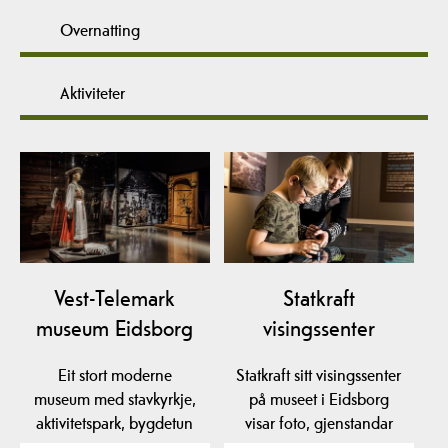
Overnatting
Aktiviteter
Vest-Telemark
Statkraft
museum Eidsborg
visingssenter
Eit stort moderne
Statkraft sitt visingssenter
museum med stavkyrkje,
på museet i Eidsborg
aktivitetspark, bygdetun
visar foto, gjenstandar
og flotte utstillingar.…
og film frå den…