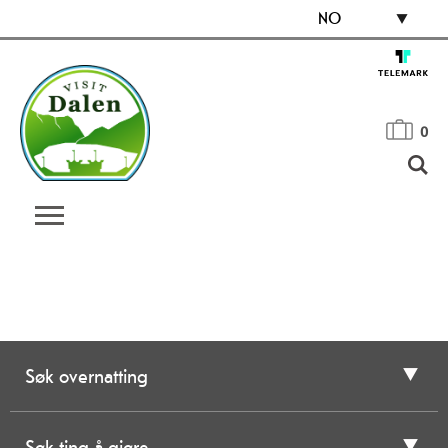
NO
0
Søk overnatting
Søk ting å gjøre