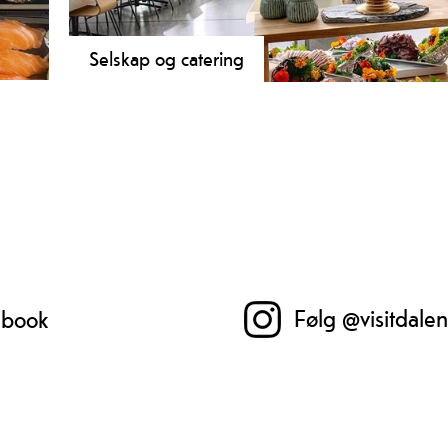
bred
Selskap og catering
e på
Me tar imot bestilling for grupper og selskap stort sett
rå
catering, og har fleire alternativ for store og små selsk
som
Følg @visitdale
cebook