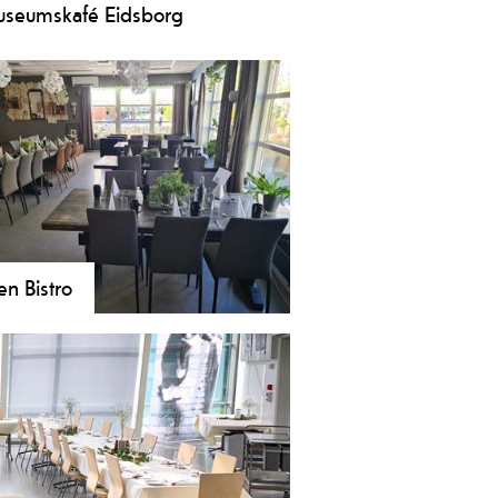
seumskafé Eidsborg
d flotte, ljose lokale med utsyn mot
gdetunet og Eidsborg stavkyrkje
 museumskafeen i Eidsborg ei
ntastisk ramme for ein matbit. Ope
r bestilling (grupper og selskap) stort
t heile året.
en Bistro
n Bistro – spisestedet midt i
rum av Dalen - tilbyr et variert
lg av kvalitetsmat med fokus på
le råvarer. Dalen Bistro er ledet av
an Mayrhofer som har lang erfaring
staurantbransjen. Han satser på en