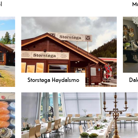
l
Mu
og matopplevelser i fokus. Menyen er franskinspirert
Me
r.
by
er
fa
fo
set
Storstøga Høydalsmo
Dal
ygge
Koseleg vegkro ved E-134 i
Dale
r
Høydalsmo.
sent
dt
utva
loka
Stef
i re