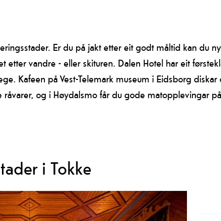
ringsstader. Er du på jakt etter eit godt måltid kan du
t etter vandre - eller skituren. Dalen Hotel har eit først
ege. Kafeen på Vest-Telemark museum i Eidsborg diskar
le råvarer, og i Høydalsmo får du gode matopplevingar p
stader i Tokke