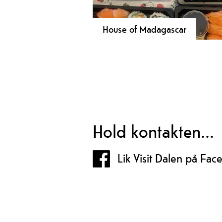
House of Madagascar
House of Madagascar byr ikkje berr
handlaga gåve- og interiørprodukt f
Madagaskar, men òg lett servering 
kan nytast både inne og ute på den
solrike terrassen vår.
Hold kontakten...
Lik Visit Dalen på Fa