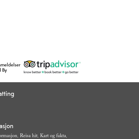
nmeldelser
 By
tting
asjon
formasjon
Reisa hit
Kart og fakta
,
,
,