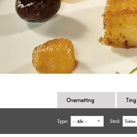
Overnatting
Ting
Type:
Sted: