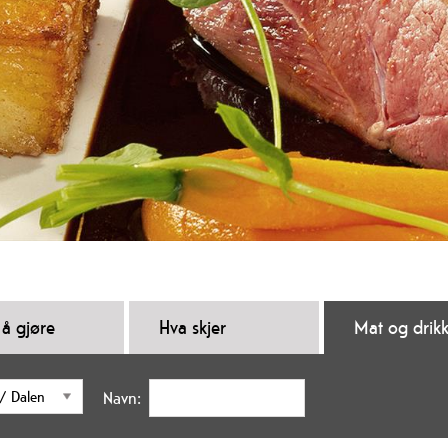
 å gjøre
Hva skjer
Mat og drik
Navn: