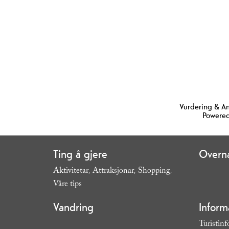
Vurdering & A
Powered
Ting å gjere
Overna
Aktivitetar
Attraksjonar
Shopping
,
,
,
Våre tips
,
Vandring
Inform
Turistin