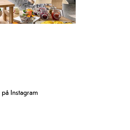
 meny der alle vil finne noe de liker.
 heile året. Kafeen kan óg tilby
ap.
n på Instagram