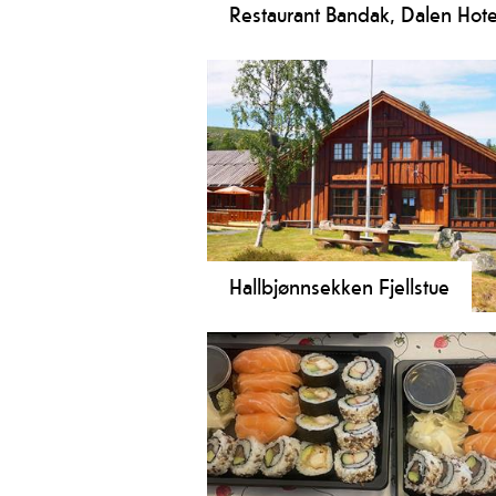
Restaurant Bandak, Dalen Hote
På Restaurant Bandak står vertskap 
med bruk av lokale- og norske råvare
Hallbjønnsekken Fjellstue
Hallbjønnsekken Fjellstue byr på h
for hyttefolk og reisande. Vi servere
heimelaga mat i restauranten, og go
drikke i baren.