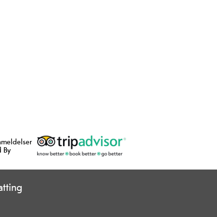
nmeldelser
 By
tting