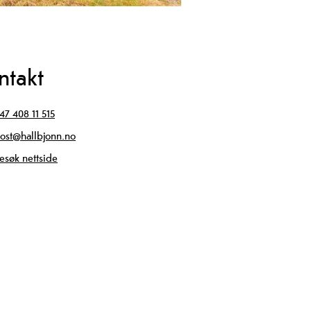
ntakt
47 408 11 515
ost@hallbjonn.no
esøk nettside