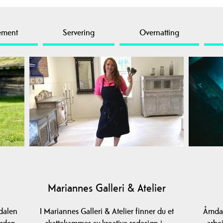
ement
Servering
Overnatting
Mariannes Galleri & Atelier
dalen
I Mariannes Galleri & Atelier finner du et
Åmdal
arden
skattekammer av kreative redesign i…
arbe