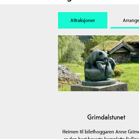
Attraksjoner
Arrang
Grimdalstunet
Heimen til bilethoggaren Anne Grim
er den best bevarte komplette fjellg