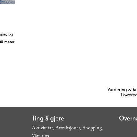
sjon, og
800 meter
Vurdering & A
Powered
Ting å gjere
Overna
Aktivitetar
Attraksjonar
Shopping
,
,
,
Våre tips
,