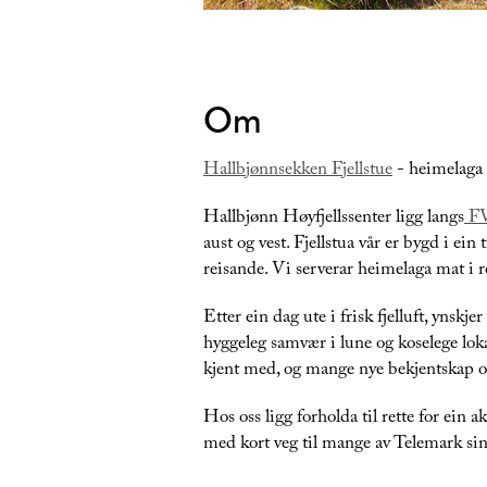
Om
Hallbjønnsekken Fjellstue
- heimelaga 
Hallbjønn Høyfjellssenter ligg langs
F
aust og vest. Fjellstua vår er bygd i ein 
reisande. Vi serverar heimelaga mat i r
Etter ein dag ute i frisk fjelluft, ynskj
hyggeleg samvær i lune og koselege loka
kjent med, og mange nye bekjentskap 
Hos oss ligg forholda til rette for ein 
med kort veg til mange av Telemark si