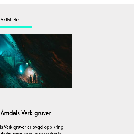
Aktiviteter
Åmdals Verk gruver
s Verk gruver er bygd opp kring
idarkulturen som koparverket la