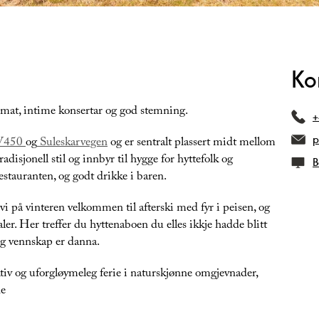
Ko
mat, intime konsertar og god stemning.
+
p
V450
og
Suleskarvegen
og er sentralt plassert midt mellom
tradisjonell stil og innbyr til hygge for hyttefolk og
B
estauranten, og godt drikke i baren.
er vi på vinteren velkommen til afterski med fyr i peisen, og
ler. Her treffer du hyttenaboen du elles ikkje hadde blitt
og vennskap er danna.
aktiv og uforgløymeleg ferie i naturskjønne omgjevnader,
ne