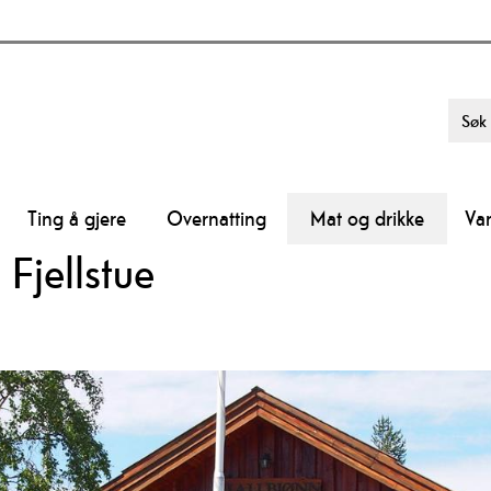
Ting å gjere
Overnatting
Mat og drikke
Va
Fjellstue