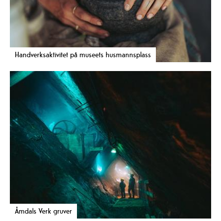
Handverksaktivitet på museets husmannsplass
Åmdals Verk gruver