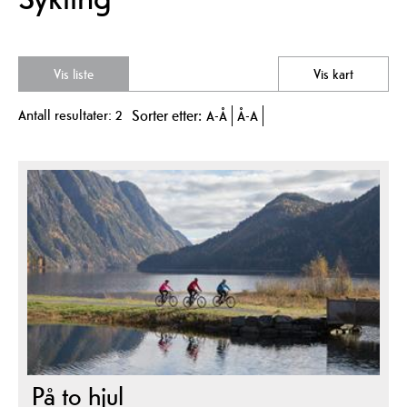
Vis liste
Vis kart
Antall resultater:
2
Sorter etter:
A-Å
Å-A
På to hjul