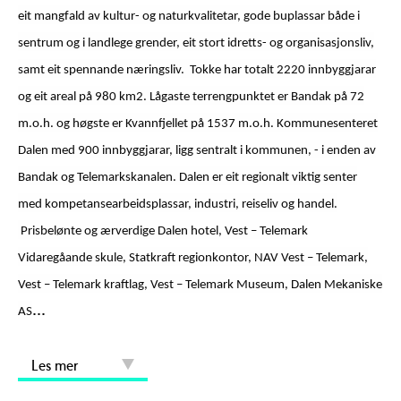
eit mangfald av kultur- og naturkvalitetar, gode buplassar både i
sentrum og i landlege grender, eit stort idretts- og organisasjonsliv,
samt eit spennande næringsliv.
Tokke har totalt 2220 innbyggjarar
og eit areal på 980 km2. Lågaste terrengpunktet er Bandak på 72
m.o.h. og høgste er Kvannfjellet på 1537 m.o.h.
Kommunesenteret
Dalen med 900 innbyggjarar, ligg sentralt i kommunen, - i enden av
Bandak og Telemarkskanalen. Dalen er eit regionalt viktig senter
med kompetansearbeidsplassar, industri, reiseliv og handel.
Prisbelønte og ærverdige Dalen hotel, Vest – Telemark
Vidaregåande skule, Statkraft regionkontor, NAV Vest – Telemark,
Vest – Telemark kraftlag, Vest – Telemark Museum, Dalen Mekaniske
...
AS
Les mer