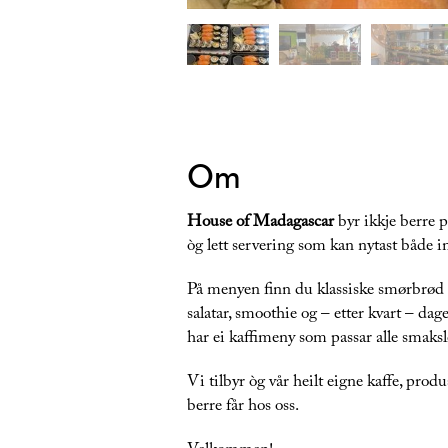
Om
House of Madagascar
byr ikkje berre 
òg lett servering som kan nytast både i
​​​​​På menyen finn du klassiske smørbrø
salatar, smoothie og – etter kvart – dag
har ei kaffimeny som passar alle smaksl
Vi tilbyr òg vår heilt eigne kaffe, prod
berre får hos oss.