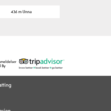
436 m Unna
nmeldelser
 By
tting
asjon