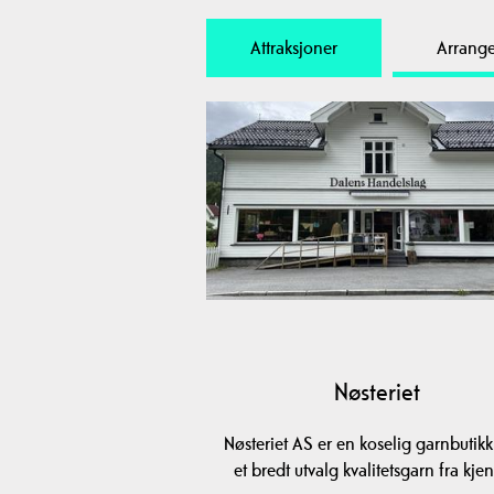
Attraksjoner
Arrang
Nøsteriet
Nøsteriet AS er en koselig garnbutik
et bredt utvalg kvalitetsgarn fra kje