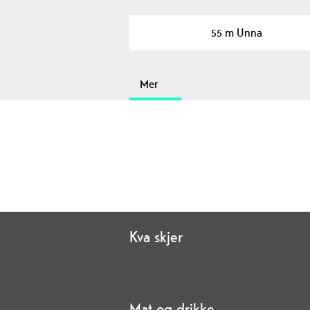
55 m Unna
Mer
Kva skjer
Mat og drikke