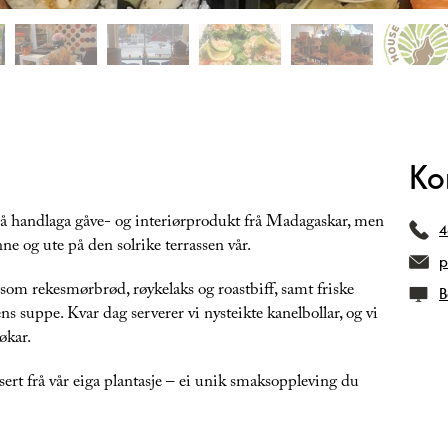
Ko
på handlaga gåve- og interiørprodukt frå Madagaskar, men
4
nne og ute på den solrike terrassen vår.
p
d som rekesmørbrød, røykelaks og roastbiff, samt friske
B
ens suppe. Kvar dag serverer vi nysteikte kanelbollar, og vi
økar.
usert frå vår eiga plantasje – ei unik smaksoppleving du