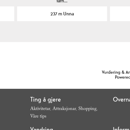
tårn…
237 m Unna
Vurdering & A
Powered
Ting å gjere
Overna
Aktivitetar
Attraksjonar
Shopping
,
,
,
Våre tips
,
Vandring
Inform