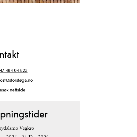
ntakt
47 484 04 823
ost@storstøga.no
esøk nettside
pningstider
ydalsmo Vegkro