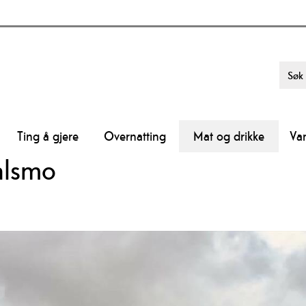
Ting å gjere
Overnatting
Mat og drikke
Va
alsmo