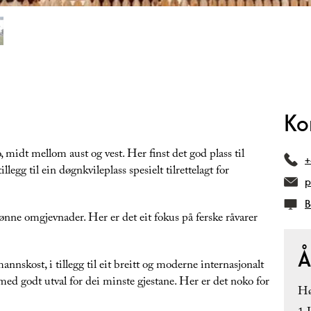
Ko
midt mellom aust og vest. Her finst det god plass til
+
illegg til ein døgnkvileplass spesielt tilrettelagt for
p
B
ønne omgjevnader. Her er det eit fokus på ferske råvarer
Å
nnskost, i tillegg til eit breitt og moderne internasjonalt
ed godt utval for dei minste gjestane. Her er det noko for
Hø