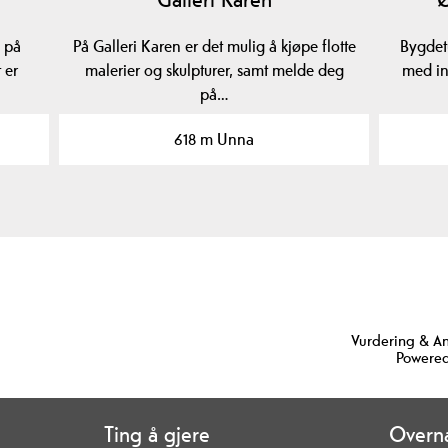
g på
På Galleri Karen er det mulig å kjøpe flotte
Bygdetu
 er
malerier og skulpturer, samt melde deg
med in
på…
618 m Unna
Vurdering & A
Powered
Ting å gjere
Overna