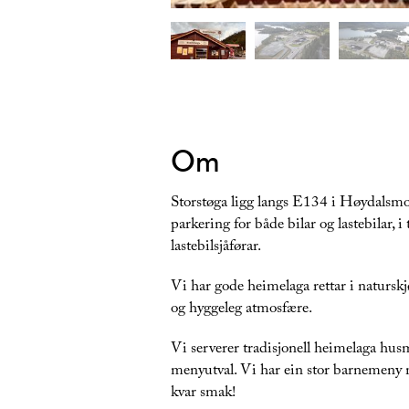
Om
Storstøga ligg langs E134 i Høydalsmo, 
parkering for både bilar og lastebilar, i t
lastebilsjåførar.
Vi har gode heimelaga rettar i naturskj
og hyggeleg atmosfære.
Vi serverer tradisjonell heimelaga husma
menyutval. Vi har ein stor barnemeny m
kvar smak!