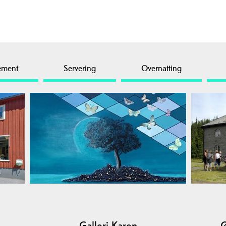
ement
Servering
Overnatting
Galleri Karen
Ø