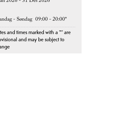
Jan 2026 - 31 Des 2026
ndag - Søndag
09:00
- 20:00
*
tes and times marked with a '*' are
ovisional and may be subject to
ange