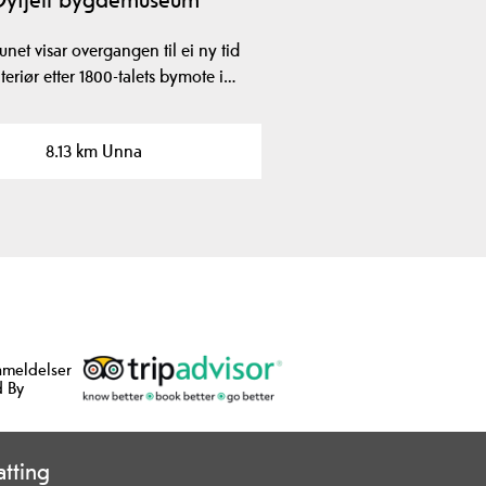
net visar overgangen til ei ny tid
teriør etter 1800-talets bymote i…
8.13 km Unna
nmeldelser
 By
tting