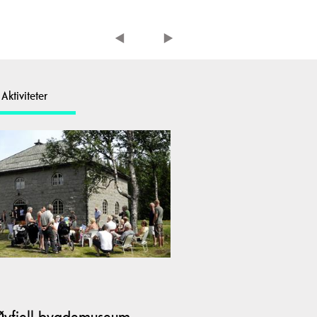
Aktiviteter
yfjell bygdemuseum