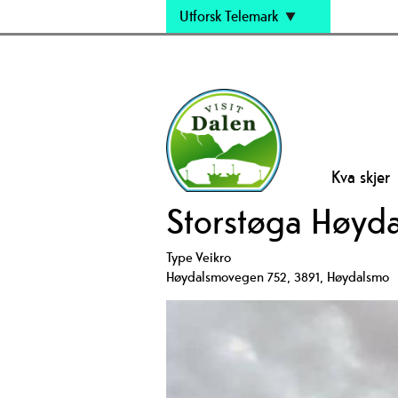
Utforsk Telemark
Kva skjer
Storstøga Høyd
Type
Veikro
Høydalsmovegen 752
,
3891
,
Høydalsmo