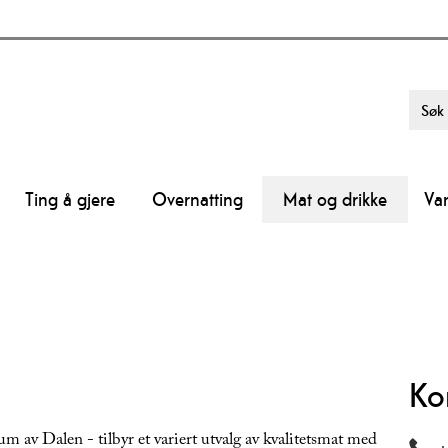
Ting å gjere
Overnatting
Mat og drikke
Va
Ko
um av Dalen - tilbyr et variert utvalg av kvalitetsmat med
+