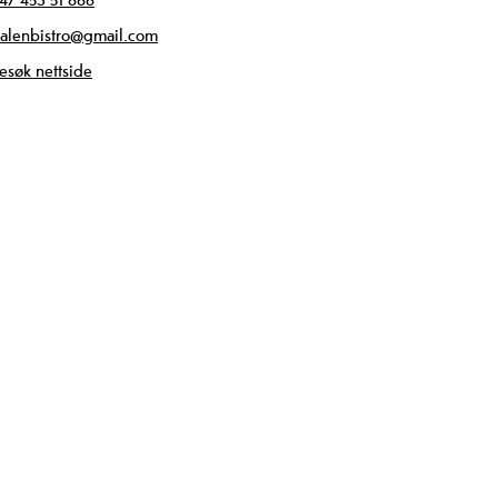
alenbistro@gmail.com
esøk nettside