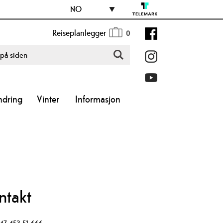
NO
Reiseplanlegger
0
ndring
Vinter
Informasjon
ntakt
47 453 51 666