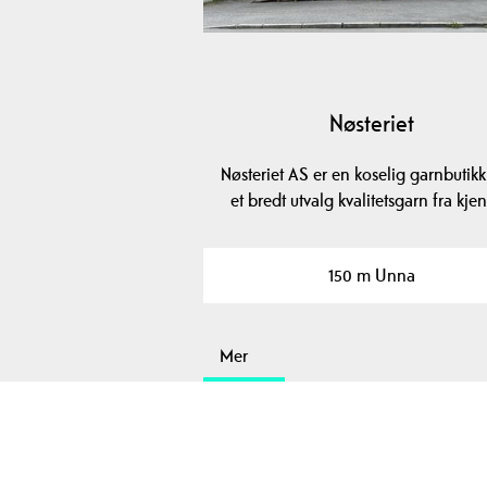
Nøsteriet
Nøsteriet AS er en koselig garnbutik
et bredt utvalg kvalitetsgarn fra kje
150 m Unna
Mer