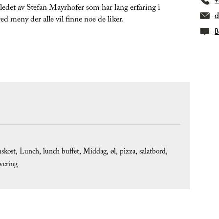
r ledet av Stefan Mayrhofer som har lang erfaring i
d
d meny der alle vil finne noe de liker.
B
skost
Lunch
lunch buffet
Middag
øl
pizza
salatbord
vering