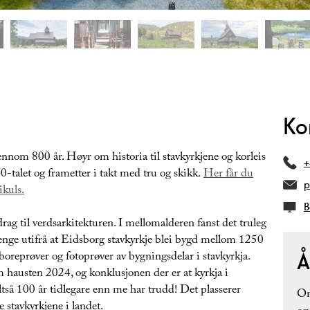
Ko
ennom 800 år. Høyr om historia til stavkyrkjene og korleis
+
0-talet og frametter i takt med tru og skikk.
Her får du
p
kuls.
B
ag til verdsarkitekturen. I mellomalderen fanst det truleg
lenge utifrå at Eidsborg stavkyrkje blei bygd mellom 1250
Å
oreprøver og fotoprøver av bygningsdelar i stavkyrkja.
 hausten 2024, og konklusjonen der er at kyrkja i
altså 100 år tidlegare enn me har trudd! Det plasserer
Om
 stavkyrkjene i landet.