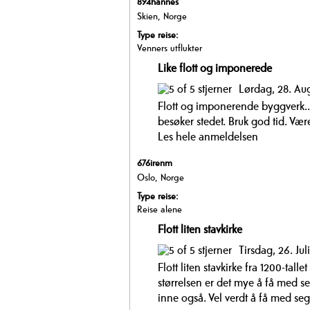
894hannes
Skien, Norge
Type reise:
Venners utflukter
Like flott og imponerede
Lørdag, 28. Au
Flott og imponerende byggverk.. 
besøker stedet. Bruk god tid. Være
Les hele anmeldelsen
676irenm
Oslo, Norge
Type reise:
Reise alene
Flott liten stavkirke
Tirsdag, 26. Jul
Flott liten stavkirke fra 1200-talle
størrelsen er det mye å få med s
inne også. Vel verdt å få med seg 