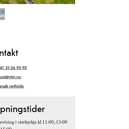
ntakt
47 35 06 90 90
ost@vtm.no
esøk nettside
pningstider
vising i stavkyrkja kl 11:00, 13:00