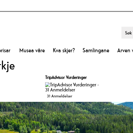
risar
Musea våre
Kva skjer?
Samlingane
Arven 
rkje
TripAdvisor Vurderinger
31 Anmeldelser