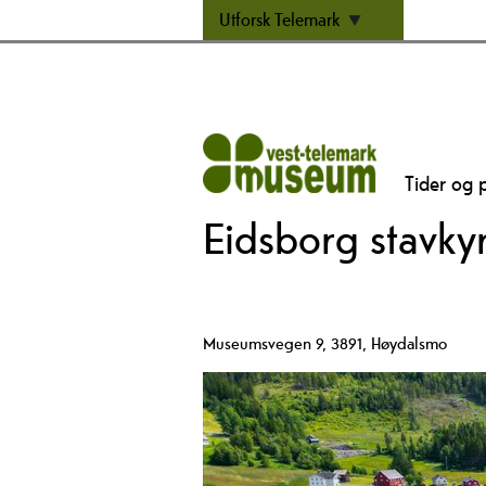
Utforsk Telemark
Tider og p
Eidsborg stavky
Museumsvegen 9
,
3891
,
Høydalsmo