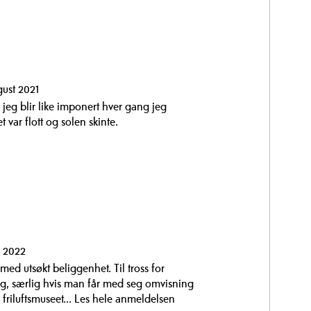
gust 2021
jeg blir like imponert hver gang jeg
t var flott og solen skinte.
i 2022
t med utsøkt beliggenhet. Til tross for
eg, særlig hvis man får med seg omvisning
friluftsmuseet...
Les hele anmeldelsen