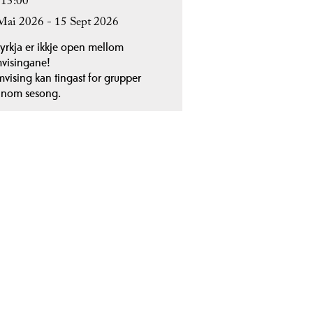
 15:00
Mai 2026 - 15 Sept 2026
yrkja er ikkje open mellom
visingane!
vising kan tingast for grupper
anom sesong.