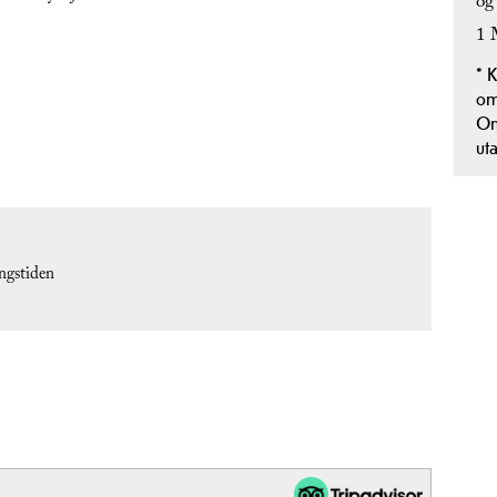
og
1 
*
K
om
Om
ut
ngstiden