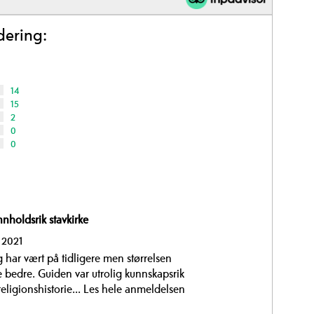
dering:
14
15
2
0
0
nholdsrik stavkirke
 2021
g har vært på tidligere men størrelsen
 bedre. Guiden var utrolig kunnskapsrik
eligionshistorie...
Les hele anmeldelsen