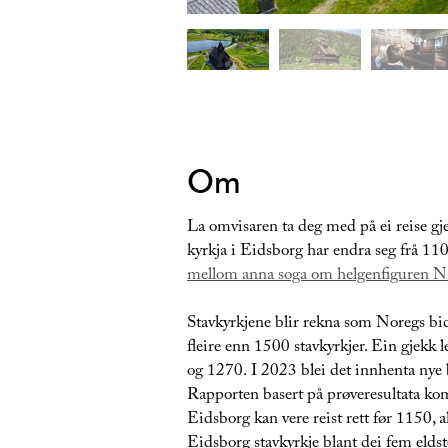
Om
La omvisaren ta deg med på ei reise gj
kyrkja i Eidsborg har endra seg frå 110
mellom anna soga om helgenfiguren Ni
Stavkyrkjene blir rekna som Noregs bidr
fleire enn 1500 stavkyrkjer. Ein gjekk 
og 1270. I 2023 blei det innhenta nye b
Rapporten basert på prøveresultata kom
Eidsborg kan vere reist rett før 1150, 
Eidsborg stavkyrkje blant dei fem eldste