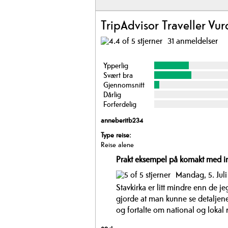
TripAdvisor Traveller Vur
31 anmeldelser
Ypperlig
Svært bra
Gjennomsnitt
Dårlig
Forferdelig
anneberitb234
Type reise:
Reise alene
Prakt eksempel på komakt med in
Mandag, 5. Juli
Stavkirka er litt mindre enn de je
gjorde at man kunne se detaljene
og fortalte om national og lokal r