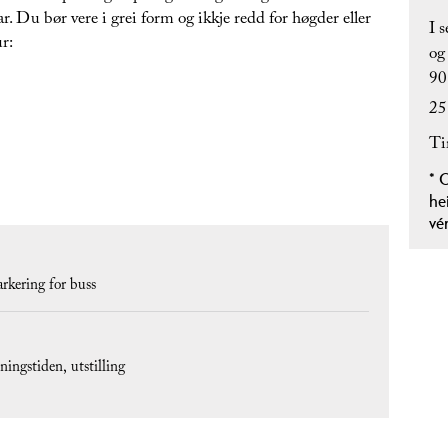
. Du bør vere i grei form og ikkje redd for høgder eller
I 
r:
og
90
25
Ti
*
O
he
vér
arkering for buss
pningstiden
utstilling