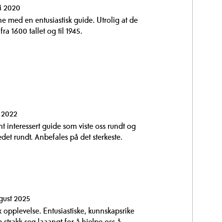
i 2020
e med en entusiastisk guide. Utrolig at de
fra 1600 tallet og til 1945.
i 2022
t interessert guide som viste oss rundt og
tedet rundt. Anbefales på det sterkeste.
gust 2025
 opplevelse. Entusiastiske, kunnskapsrike
strakk seg laaangt for å hjelpe oss å