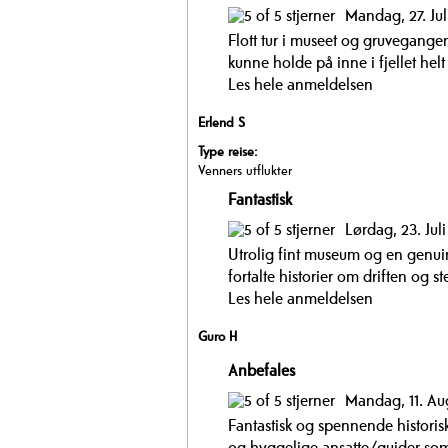
Mandag, 27. Jul
Flott tur i museet og gruvegangen
kunne holde på inne i fjellet helt 
Les hele anmeldelsen
Erlend S
Type reise:
Venners utflukter
Fantastisk
Lørdag, 23. Jul
Utrolig fint museum og en genuin
fortalte historier om driften og s
Les hele anmeldelsen
Guro H
Anbefales
Mandag, 11. Au
Fantastisk og spennende historisk
og hyggelige ansatte/guider som 