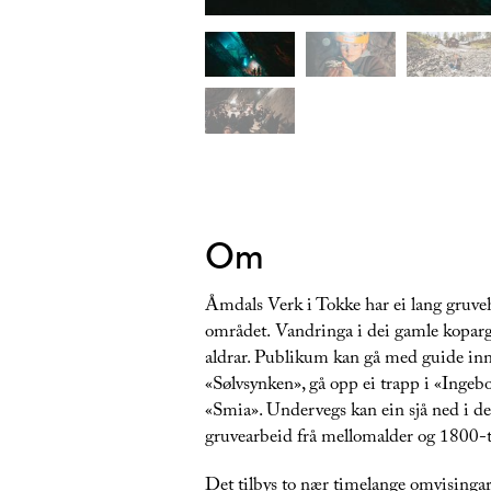
Om
Åmdals Verk i Tokke har ei lang gruveh
området. Vandringa i dei gamle kopargr
aldrar. Publikum kan gå med guide in
«Sølvsynken», gå opp ei trapp i «Ingeb
«Smia». Undervegs kan ein sjå ned i del
gruvearbeid frå mellomalder og 1800-ta
Det tilbys to nær timelange omvisingar