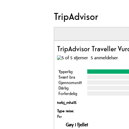
TripAdvisor
TripAdvisor Traveller Vur
5 anmeldelser
Ypperlig
Svært bra
Gjennomsnitt
Dårlig
Forferdelig
torbj_rnh415
Type reise:
Par
Gøy i fjellet