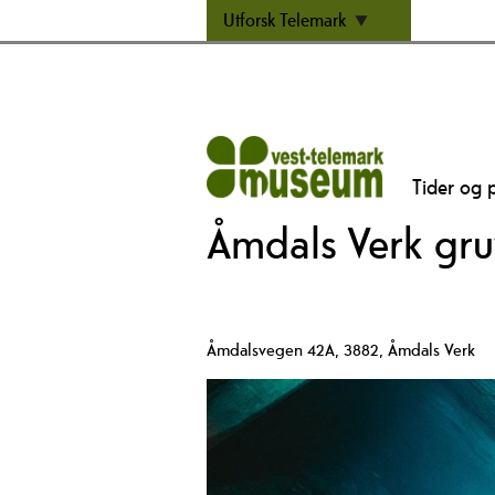
Utforsk Telemark
Tider og p
Åmdals Verk gru
Åmdalsvegen 42A
,
3882
,
Åmdals Verk