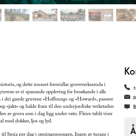
Ko
istorie, og dette museet formidlar gruveverksemda i
+
uvene er ei spanande oppleving for besøkande i alle
p
n i dei gamle gruvene «Hoffnung» og «Howard», passere
org-sjakt» og halde fram til den underjordiske verkstaden
B
en av gruva som i dag ligg under vatn. Fleire tablå viser
l med dokker, ljos og lyd.
Å
 til Smia per dag i opningssesongen. Ingen av turane i