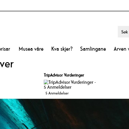
risar
Musea våre
Kva skjer?
Samlingane
Arven 
ver
TripAdvisor Vurderinger
5 Anmeldelser