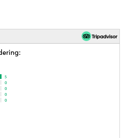
dering:
5
0
0
0
0