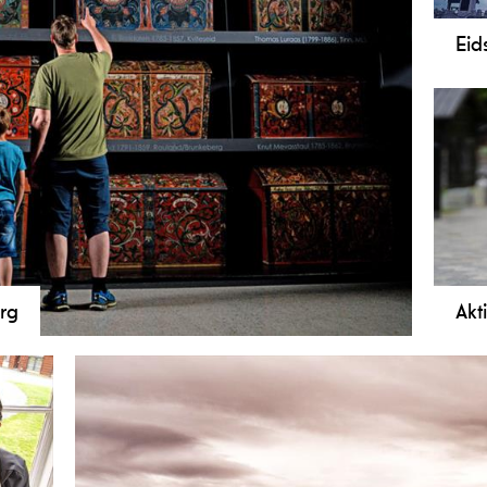
Eid
Sjar
fan
Eids
høg
omvi
rg
Akt
kje, aktivitetspark, bygdetun og flotte utstillingar.
Akti
ein 
Tele
Her 
akti