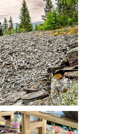
ustri. For vikingane var brynestein
et ved Fimreite. Sjå
org og vandre opp i brota.