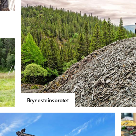
m
kar
kje
Brynesteinsbrotet
I over 1200 år har Eidsborg og Lårdal hatt eksportind
uk i
også eit effektivt kastevåpen, slik sagaen fortel frå slag
brynesteinsutstilling på Vest-Telemark museum Eidsb