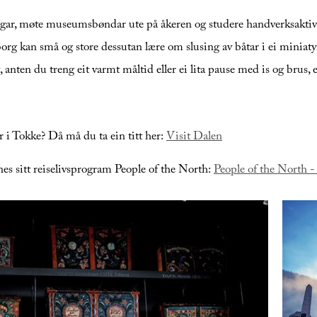
ingar, møte museumsbøndar ute på åkeren og studere handverksaktivi
sborg kan små og store dessutan lære om slusing av båtar i ei miniat
anten du treng eit varmt måltid eller ei lita pause med is og brus, e
ar i Tokke? Då må du ta ein titt her:
Visit Dalen
nes sitt reiselivsprogram People of the North:
People of the North