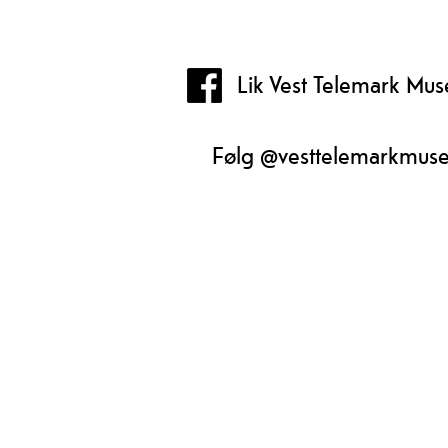
loft. Det har nemleg ei heilt spesiell 
Lik Vest Telemark Mu
Følg @vesttelemarkmus