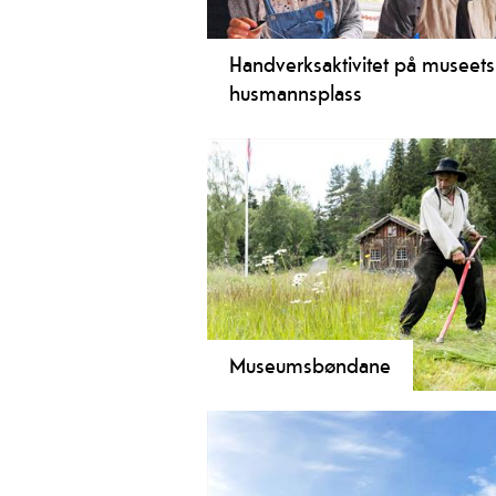
Handverksaktivitet på museets
husmannsplass
På museet i Eidsborg syner me fra
gamle husflids- og handverksteknik
på husmanssplassen og i smia. Kans
du blir frista til å prøve sjølv også?
Museumsbøndane
Ved museet i Eidsborg visar
museumsbonden tradisjonelt jordbr
sesong kvart år!