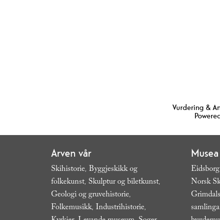
Vurdering & A
Powered
Arven vår
Musea
Skihistorie
Byggjeskikk og
Eidsborg
,
folkekunst
Skulptur og biletkunst
Norsk Sk
,
,
Geologi og gruvehistorie
Grimdals
,
Folkemusikk
Industrihistorie
samling
,
,
,
,
,