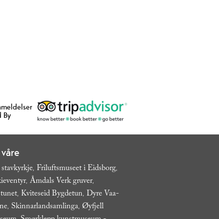
nmeldelser
 By
 våre
 stavkyrkje
Friluftsmuseet i Eidsborg
,
,
ieventyr
Åmdals Verk gruver
,
,
tunet
Kviteseid Bygdetun
Dyre Vaa-
,
,
ane
Skinnarlandsamlinga
Øyfjell
,
,
,