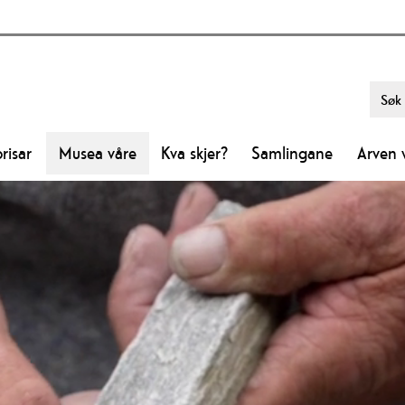
risar
Musea våre
Kva skjer?
Samlingane
Arven 