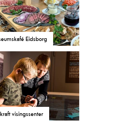
eumskafé Eidsborg
flotte, ljose lokale med utsyn mot
etunet og Eidsborg stavkyrkje
useumskafeen i Eidsborg ei
astisk ramme for ein matbit. Ope
bestilling (grupper og selskap) stort
heile året.
tkraft visingssenter
kraft sitt visingssenter på museet i
borg visar foto, gjenstandar og film