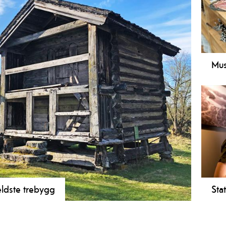
Mus
Med 
bygd
er m
fant
for 
sett 
 eldste trebygg
Sta
eiv eit av verdas eldste verdslege trebygg? Loftet på
Stat
-Telemark museum i Eidsborg, er ikkje som alle andre
Eids