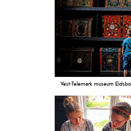
Vest-Telemark museum Eidsbo
Eit stort moderne museum med stavkyr
Ope for bestilling utanom sesong.