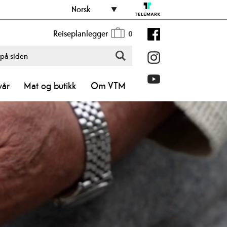
Norsk
Reiseplanlegger
0
vår
Mat og butikk
Om VTM