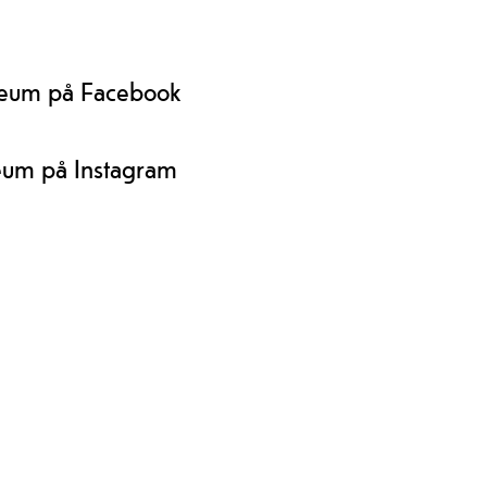
historie. Ei lang historie.
frå 
Tokk
198
seum på Facebook
eum på Instagram