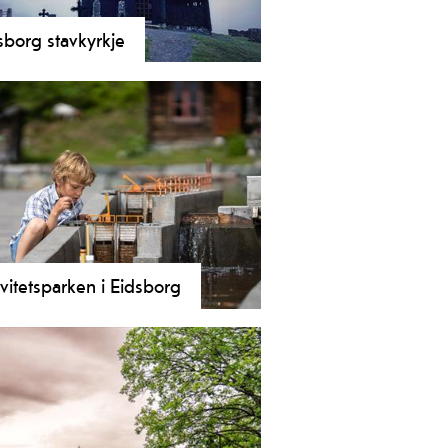
sborg stavkyrkje
merande lita stavkyrkje. Ligg ved
tastiske Vest-Telemark museum
borg. Omvising tre gonger dagleg i
sesong. Utanom høgsesong er det
sing etter behov/avtale.
ivitetsparken i Eidsborg
vitetspark for heile familien - med
vassførande modell av
markskanalen i målestokk 1:1000.
kan du sluse og vere med på andre
vitetar.