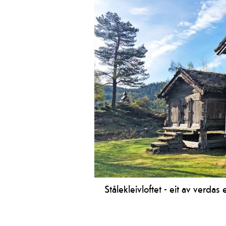
Stålekleivloftet - eit av verdas
Er loftet til sagnomsuste Åse Stålekl
Uppistog Vindlaus, ein del av Vest