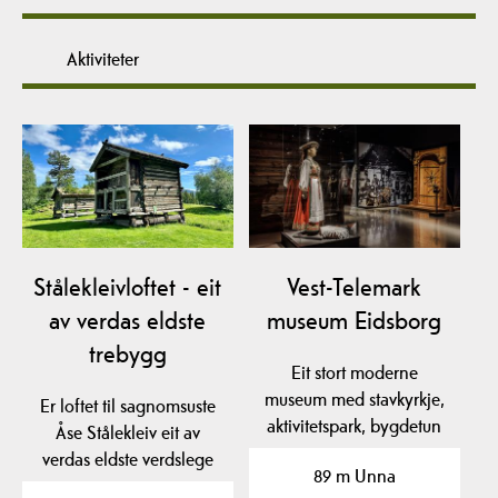
Aktiviteter
Stålekleivloftet - eit
Vest-Telemark
av verdas eldste
museum Eidsborg
trebygg
Eit stort moderne
museum med stavkyrkje,
Er loftet til sagnomsuste
aktivitetspark, bygdetun
Åse Stålekleiv eit av
og flotte utstillingar.…
verdas eldste verdslege
89 m Unna
trebygg? Loftet…