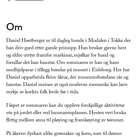
Om
Daniel Høstberger er til dagleg bonde i Modalen i Tokke der
han driv gard etter gamle prinsipp. Han brukar gjerne hest
og eldre utstyr framfor maskinar, mjølkar for hand og
foredlar det han haustar. Om sommaren er han og hans
medhjelparar i tillegg bøndar på museet i Eidsborg. Her har
Daniel opparbeida fleire åkrar, der museumsbøndane sår og
haustar. Daniel meiner at også moderne menneske kan lære
mykje av korleis folk levde før i tida.
I løpet av sommaren kan du oppleve forskjellige aktivitetar
ute på jordet eller ved husmannsplassen. Hesten vert bruka
flittig mellom anna til pløying og framkøyring av tømmer.
På åkeren dyrkast ulike grønsaker og korn, som til dømes