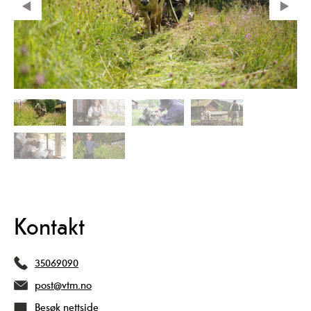
Kontakt
35069090
post@vtm.no
Besøk nettside