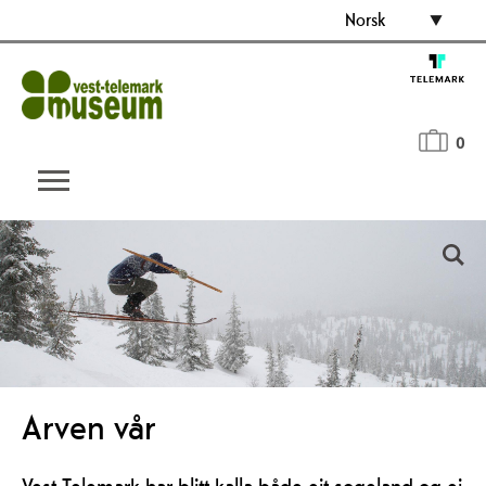
Norsk
0
Arven vår
Vest-Telemark har blitt kalla både eit sogeland og ei