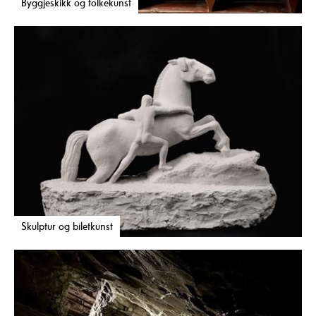
Byggjeskikk og folkekunst
Skulptur og biletkunst