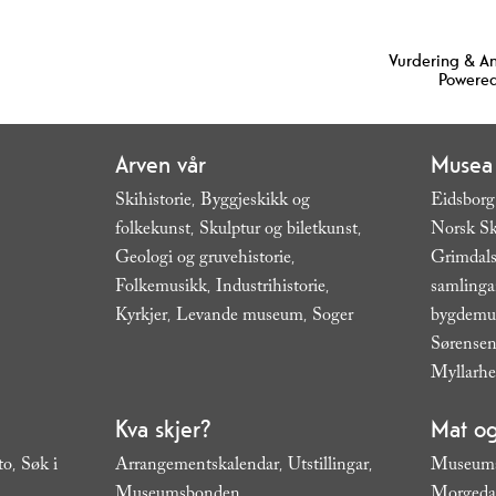
Vurdering & A
Powered
Arven vår
Musea
Skihistorie
Byggjeskikk og
Eidsborg
,
folkekunst
Skulptur og biletkunst
Norsk Sk
,
,
Geologi og gruvehistorie
Grimdals
,
Folkemusikk
Industrihistorie
samling
,
,
Kyrkjer
Levande museum
Soger
bygdem
,
,
,
Sørensen
Myllarh
Kva skjer?
Mat og
to
Søk i
Arrangementskalendar
Utstillingar
Museums
,
,
,
Museumsbonden
Morgeda
,