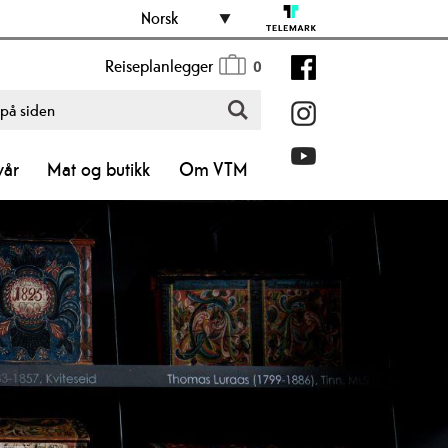
Norsk
Reiseplanlegger
0
vår
Mat og butikk
Om VTM