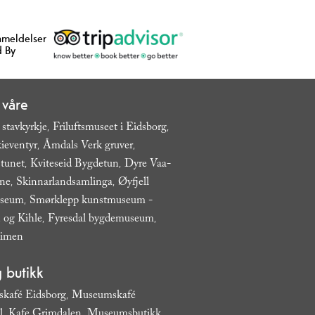
nmeldelser
 By
 våre
 stavkyrkje
Friluftsmuseet i Eidsborg
,
,
ieventyr
Åmdals Verk gruver
,
,
tunet
Kviteseid Bygdetun
Dyre Vaa-
,
,
ane
Skinnarlandsamlinga
Øyfjell
,
,
useum
Smørklepp kunstmuseum -
,
 og Kihle
Fyresdal bygdemuseum
,
,
eimen
,
 butikk
kafé Eidsborg
Museumskafé
,
l
Kafe Grimdalen
Museumsbutikk
,
,
,