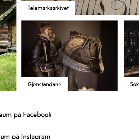
Telemarksarkivet
I arkivet ved Vest-Telemark museum Eidsborg finst hi
fotosamlingar frå Vest-Telemark.
Gjenstandane
Søk
Samlinga inneheld gjenstandar som er
Saml
er at
laga eller brukt i Vest-Telemark. Dei
Dig
fleste med særtrekk frå den tradisjonelle
seum på Facebook
regionale folkekunsten.
eum på Instagram