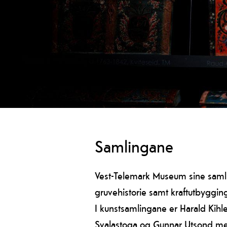
Samlingane
Vest-Telemark Museum sine samling
gruvehistorie samt kraftutbyggin
I kunstsamlingane er Harald Kihl
Svalastoga og Gunnar Utsond med