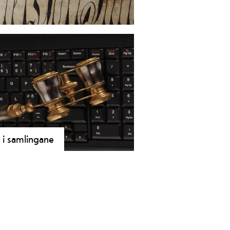
storiske privatarkiv og
 i samlingane
ingane våre er søkbare på
italtMuseum.