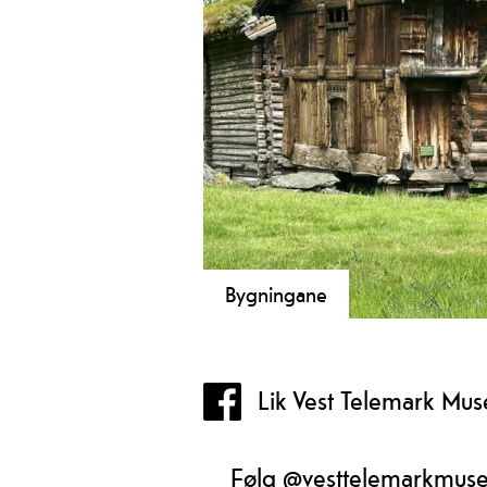
Bygningane
Samlinga på 90 antikvariske bygg gj
du kan få innblikk i byggeskikken i
Vest-Telemark gjennom ein lang
Lik Vest Telemark Mu
tidsperiode.
Følg @vesttelemarkmus