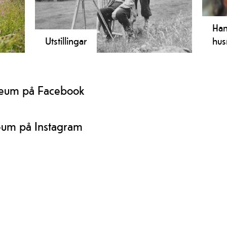
Han
Utstillingar
hus
Finn ut meir om aktuelle utstillingar
På m
uk i
ved våre museum!
gaml
på h
seum på Facebook
du b
eum på Instagram