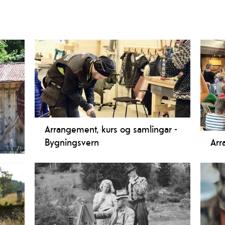
Arrangement, kurs og samlingar -
Bygningsvern
Arr
n?
Komande og tidlegare kurs og
Kons
ssar
samlingar i regi av bygningsvernstenesta
trad
i Telemark.
muse
kva 