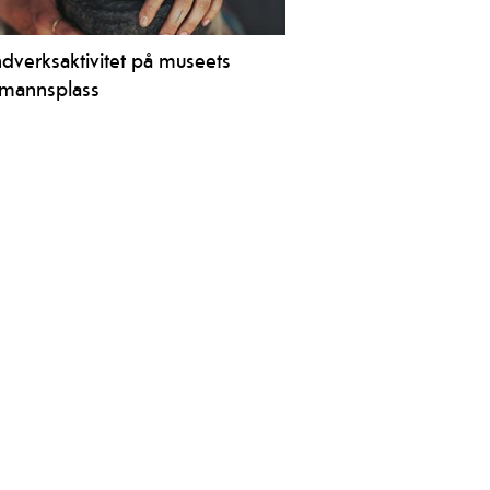
dverksaktivitet på museets
mannsplass
useet i Eidsborg syner me fram
e husflids- og handverksteknikkar
usmanssplassen og i smia. Kanskje
lir frista til å prøve sjølv også?