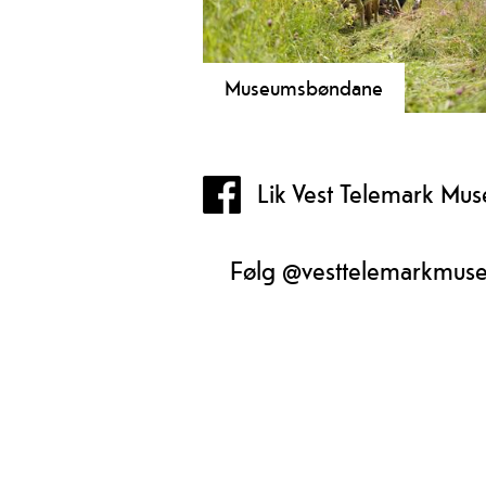
Museumsbøndane
Ved museet i Eidsborg visar
museumsbonden tradisjonelt jordbr
sesong kvart år!
Lik Vest Telemark Mu
Følg @vesttelemarkmus