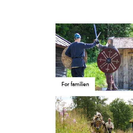
For familien
Er du undervegs med heile familie
Her finn du museumstilbod som pa
for alle aldrar.