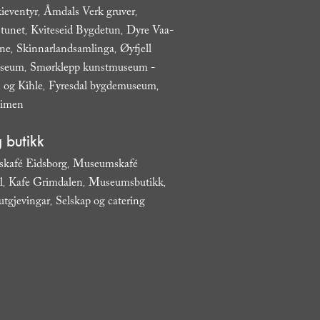
ieventyr
Åmdals Verk gruver
,
,
tunet
Kviteseid Bygdetun
Dyre Vaa-
,
,
ane
Skinnarlandsamlinga
Øyfjell
,
,
useum
Smørklepp kunstmuseum -
,
 og Kihle
Fyresdal bygdemuseum
,
,
eimen
,
 butikk
kafé Eidsborg
Museumskafé
,
l
Kafe Grimdalen
Museumsbutikk
,
,
,
utgjevingar
Selskap og catering
,
,