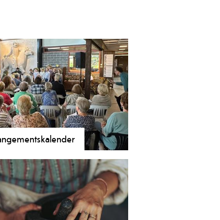
angementskalender
ertar, føredrag, kurs og
isjonsformidling ved Vest-Telemark
um gjennom heile året! Sjekk ut
som skjer i arrangementsoversikten.