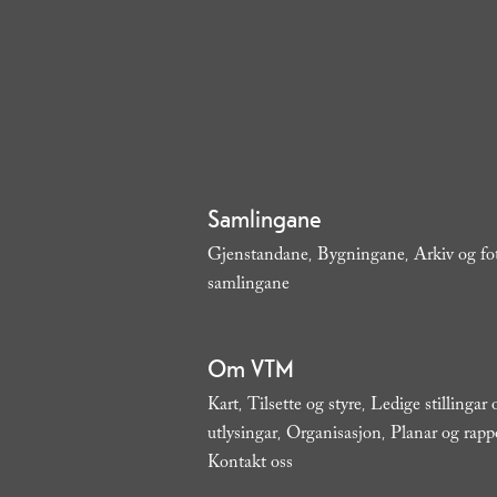
Samlingane
Gjenstandane
Bygningane
Arkiv og fo
,
,
samlingane
,
Om VTM
Kart
Tilsette og styre
Ledige stillingar
,
,
utlysingar
Organisasjon
Planar og rapp
,
,
Kontakt oss
,