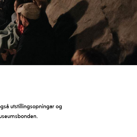
også utstillingsopningar og
 museumsbonden.