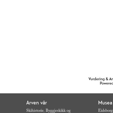
Vurdering & A
Powered
Arven vår
Musea
Skihistorie
Byggjeskikk og
Eidsborg
,