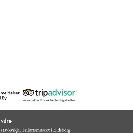
nmeldelser
 By
 våre
 stavkyrkje
Friluftsmuseet i Eidsborg
,
,