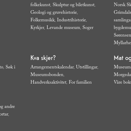
folkekunst
Skulptur og biletkunst
Norsk Sk
,
,
Geologi og gruvehistorie
Grimdals
,
Folkemusikk
Industrihistorie
samling
,
,
Kyrkjer
Levande museum
Soger
bygdem
,
,
,
Sørensen
Myllarh
Kva skjer?
Mat og
to
Søk i
Arrangementskalendar
Utstillingar
Museums
,
,
,
Museumsbonden
Morgeda
,
Handverksaktivitet
For familien
Våre bok
,
,
 og andre
ortar
,