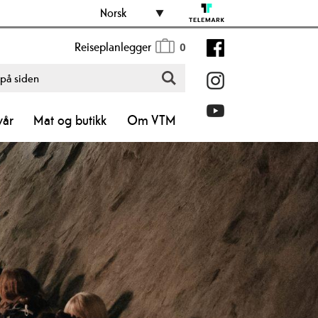
Norsk
Reiseplanlegger
0
vår
Mat og butikk
Om VTM