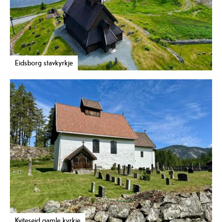
Eidsborg stavkyrkje
Kviteseid gamle kyrkje