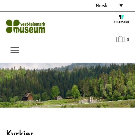
Norsk
0
Kyrkjer