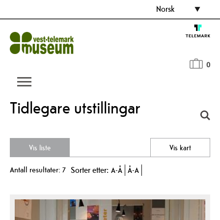
Norsk
0
Tidlegare utstillingar
Vis liste
Vis kart
Antall resultater:
7
Sorter etter:
A-Å
Å-A