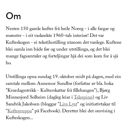
Om
Nesten 150 gamle kufter frå heile Noreg - i alle fargar og
mønstre - i eit vaskeekte 1960-tals interiør! Det var
Kufteskogen - ei tekstilustilling utanom det vanlege. Kuftene
blei samla inn både før og under utstillinga, og det blei
mange fagsamtaler og forteljingar hjå dei som kom for å sjå
ho.
Utstillinga opna sundag 19. oktober midt på dagen, med ein
samtale mellom Annemor Sundbø (forfattar av bla. boka
"Kvardagsstrikk - Kulturskattar frå fillehaugen"), Bjørg
Minnesjord Solheim (dagleg leiar i
Telespinn
) og Liv
Sandvik Jakobsen (bloggar "
Livs Lyst
" og initiativtakar til
"
Koftegruppa
" på Facebook). Deretter blei det omvising i
Kufteskogen...