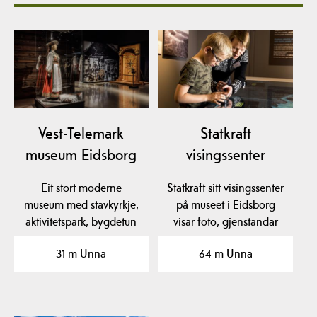
Vest-Telemark
Statkraft
museum Eidsborg
visingssenter
Eit stort moderne
Statkraft sitt visingssenter
museum med stavkyrkje,
på museet i Eidsborg
aktivitetspark, bygdetun
visar foto, gjenstandar
og flotte utstillingar.…
og film frå den…
31 m Unna
64 m Unna