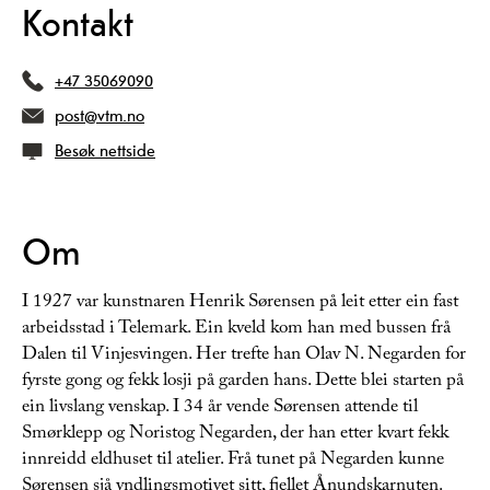
Kontakt
+47 35069090
post@vtm.no
Besøk nettside
Om
I 1927 var kunstnaren Henrik Sørensen på leit etter ein fast
arbeidsstad i Telemark. Ein kveld kom han med bussen frå
Dalen til Vinjesvingen. Her trefte han Olav N. Negarden for
fyrste gong og fekk losji på garden hans. Dette blei starten på
ein livslang venskap. I 34 år vende Sørensen attende til
Smørklepp og Noristog Negarden, der han etter kvart fekk
innreidd eldhuset til atelier. Frå tunet på Negarden kunne
Sørensen sjå yndlingsmotivet sitt, fjellet Ånundskarnuten.