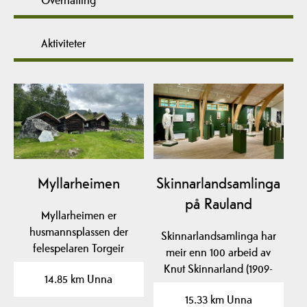
Aktiviteter
Myllarheimen
Skinnarlandsamlinga
på Rauland
Myllarheimen er
husmannsplassen der
Skinnarlandsamlinga har
felespelaren Torgeir
meir enn 100 arbeid av
Augundson (1801-1872),
Knut Skinnarland (1909-
14.85 km Unna
best…
1993) i form av…
15.33 km Unna