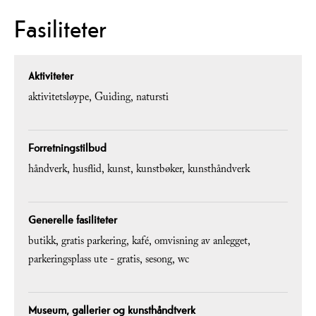
Fasiliteter
Aktiviteter
aktivitetsløype
Guiding
natursti
Forretningstilbud
håndverk
husflid
kunst
kunstbøker
kunsthåndverk
Generelle fasiliteter
butikk
gratis parkering
kafé
omvisning av anlegget
parkeringsplass ute - gratis
sesong
wc
Museum, gallerier og kunsthåndtverk