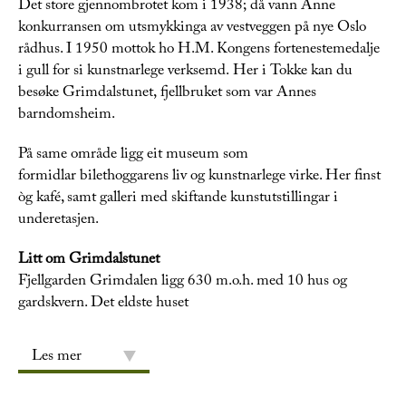
Det store gjennombrotet kom i 1938; då vann Anne
konkurransen om utsmykkinga av vestveggen på nye Oslo
rådhus. I 1950 mottok ho H.M. Kongens fortenestemedalje
i gull for si kunstnarlege verksemd. Her i Tokke kan du
besøke Grimdalstunet, fjellbruket som var Annes
barndomsheim.
På same område ligg eit museum som
formidlar bilethoggarens liv og kunstnarlege virke. Her finst
òg kafé, samt galleri med skiftande kunstutstillingar i
underetasjen.
Litt om Grimdalstunet
Fjellgarden Grimdalen ligg 630 m.o.h. med 10 hus og
gardskvern. Det eldste huset
Les mer