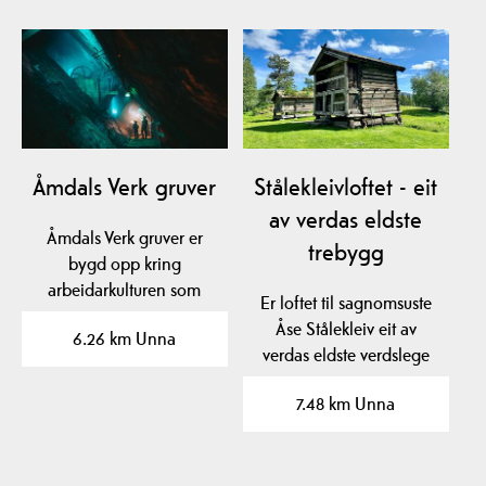
Åmdals Verk gruver
Stålekleivloftet - eit
av verdas eldste
Åmdals Verk gruver er
trebygg
bygd opp kring
arbeidarkulturen som
Er loftet til sagnomsuste
koparverket la grunnlag
Åse Stålekleiv eit av
6.26 km Unna
for.…
verdas eldste verdslege
trebygg? Loftet…
7.48 km Unna