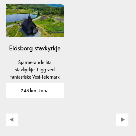
Eidsborg stavkyrkje
Sjarmerande lita
stavkyrkje. Ligg ved
fantastiske Vest-Telemark
museum Eidsborg.
7.48 km Unna
Omvising…