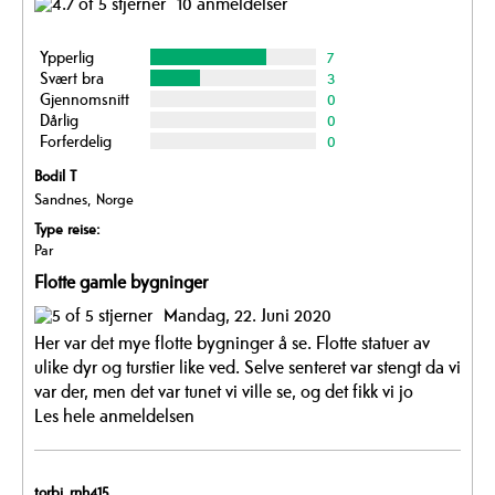
10 anmeldelser
Ypperlig
7
Svært bra
3
Gjennomsnitt
0
Dårlig
0
Forferdelig
0
Bodil T
Sandnes, Norge
Type reise:
Par
Flotte gamle bygninger
Mandag, 22. Juni 2020
Her var det mye flotte bygninger å se. Flotte statuer av
ulike dyr og turstier like ved. Selve senteret var stengt da vi
var der, men det var tunet vi ville se, og det fikk vi jo
Les hele anmeldelsen
torbj_rnh415