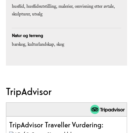
husflid
husflidsutstilling
malerier
omvisning etter avtale
skulpturer
utsalg
Natur og terreng
barskog
kulturlandskap
skog
TripAdvisor
TripAdvisor Traveller Vurdering: