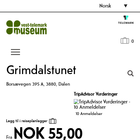
Norsk
0
Grimdalstunet
Borsævegen 395 A
,
3880
,
Dalen
TripAdvisor Vurderinger
10 Anmeldelser
NOK 55,00
Fra