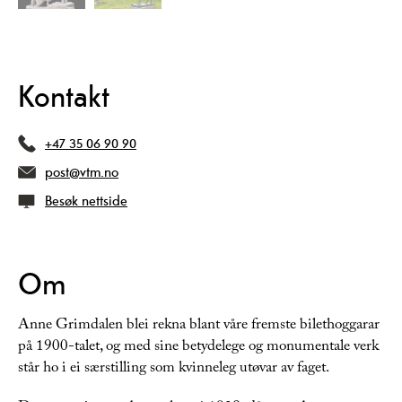
Kontakt
+47 35 06 90 90
post@vtm.no
Besøk nettside
Om
Anne Grimdalen blei rekna blant våre fremste bilethoggarar
på 1900-talet, og med sine betydelege og monumentale verk
står ho i ei særstilling som kvinneleg utøvar av faget.