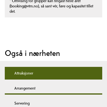
*
Omvising for grupper kan tingast heile året
(booking@vtm.no), så sant vér, føre og kapasitet tillet
det.
Også i nærheten
Attraksjoner
Arrangement
Servering