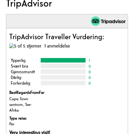
TripAdvisor
TripAdvisor Traveller Vurdering:
1 anmeldelse
Ypperlig
1
Svært bra
0
Gjennomsnitt
0
Dårlig
0
Forferdelig
0
BestRegardsFromFar
Cape Town
sentrum, Sør-
Afrika
Type reise:
Par
Very interesting visit!