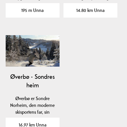
steinkyrkje med m.a.…
skihistorie med…
195 m Unna
14.80 km Unna
Øverbø - Sondres
heim
Øverbø er Sondre
Norheim, den moderne
skisportens far, sin
fødeplass.
16.97 km Unna