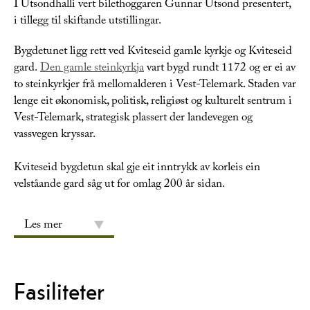
I Utsondhalli vert bilethoggaren Gunnar Utsond presentert,
i tillegg til skiftande utstillingar.
Bygdetunet ligg rett ved Kviteseid gamle kyrkje og Kviteseid
gard.
Den gamle steinkyrkja
vart bygd rundt 1172 og er ei av
to steinkyrkjer frå mellomalderen i Vest-Telemark. Staden var
lenge eit økonomisk, politisk, religiøst og kulturelt sentrum i
Vest-Telemark, strategisk plassert der landevegen og
vassvegen kryssar.
Kviteseid bygdetun skal gje eit inntrykk av korleis ein
velståande gard såg ut for omlag 200 år sidan.
Les mer
Fasiliteter