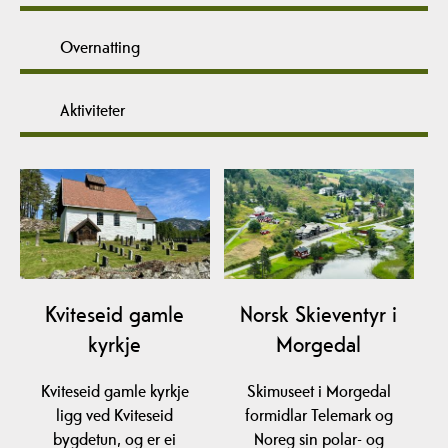
Overnatting
Aktiviteter
Kviteseid gamle
Norsk Skieventyr i
kyrkje
Morgedal
Kviteseid gamle kyrkje
Skimuseet i Morgedal
ligg ved Kviteseid
formidlar Telemark og
bygdetun, og er ei
Noreg sin polar- og