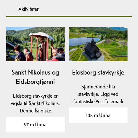
Aktiviteter
Sankt Nikolaus og
Eidsborg stavkyrkje
Eidsborgtjønni
Sjarmerande lita
stavkyrkje. Ligg ved
Eidsborg stavkyrkje er
fantastiske Vest-Telemark
vigsla til Sankt Nikolaus.
museum Eidsborg.
Denne katolske
105 m Unna
Omvising…
helgenen fekk
97 m Unna
gjennom…