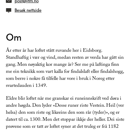
post@vtm.no
Besøk nettside
Om
År etter år har loftet stått ruvande her i Eidsborg.
Standhaftig i vær og vind, medan resten av verda har gått sin
gang. Men nøyaktig kor mange år? Ser me på laftinga finn
me ein teknikk som vart kalla for findalslaft eller findalshogg,
som berre i nokre få tilfelle har vore i bruk i Noreg etter
svartedauden i 1349.
Eldre blir loftet når me granskar ei runeinnskrift ved døra i
andre høgda. Den lyder «​​​​​​
Desse runer riste Vestein. Heil
(ver
helsa)
den som riste og likeeins den som rår
(tyder)», og er
datert til ca. 1300. Men det stoppar ikkje der heller. Dei siste
prøvene som er tatt av loftet syner at det truleg er frå 1182