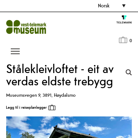
Norsk
0
Stålekleivloftet - eit av
verdas eldste trebygg
Museumsvegen 9
,
3891
,
Høydalsmo