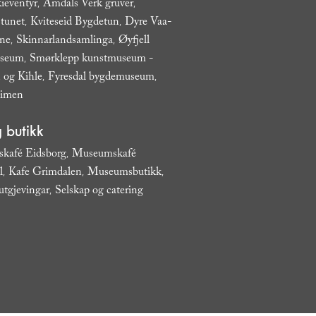
ieventyr
Åmdals Verk gruver
,
,
tunet
Kviteseid Bygdetun
Dyre Vaa-
,
,
ane
Skinnarlandsamlinga
Øyfjell
,
,
useum
Smørklepp kunstmuseum -
,
 og Kihle
Fyresdal bygdemuseum
,
,
eimen
,
 butikk
kafé Eidsborg
Museumskafé
,
l
Kafe Grimdalen
Museumsbutikk
,
,
,
utgjevingar
Selskap og catering
,
,