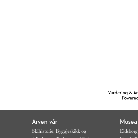
Vurdering & A
Powered
Arven vår
Musea
Skihistorie
Byggjeskikk og
Eidsborg
,