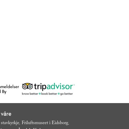
nmeldelser
 By
 våre
 stavkyrkje
Friluftsmuseet i Eidsborg
,
,