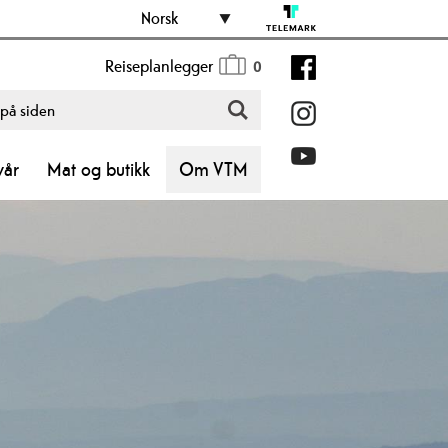
Norsk
Reiseplanlegger
0
vår
Mat og butikk
Om VTM