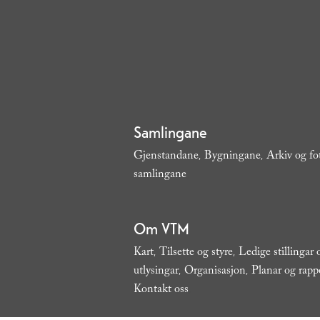
Samlingane
Gjenstandane
Bygningane
Arkiv og fo
,
,
samlingane
,
Om VTM
Kart
Tilsette og styre
Ledige stillingar
,
,
utlysingar
Organisasjon
Planar og rapp
,
,
Kontakt oss
,