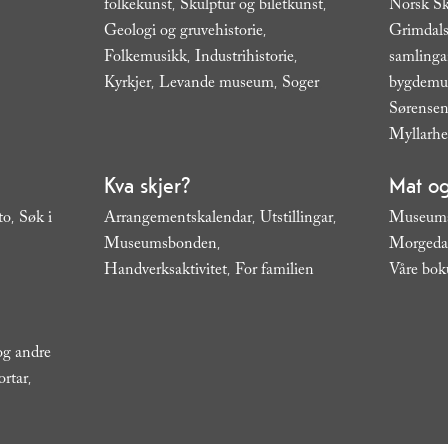
folkekunst
Skulptur og biletkunst
Norsk Sk
,
,
Geologi og gruvehistorie
Grimdals
,
Folkemusikk
Industrihistorie
samling
,
,
Kyrkjer
Levande museum
Soger
bygdem
,
,
,
Sørensen
Myllarh
Kva skjer?
Mat og
to
Søk i
Arrangementskalendar
Utstillingar
Museums
,
,
,
Museumsbonden
Morgeda
,
Handverksaktivitet
For familien
Våre bok
,
,
 og andre
ortar
,