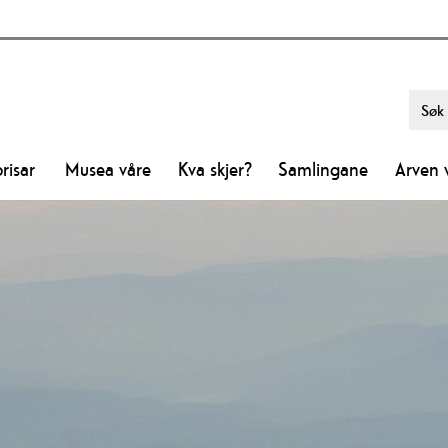
risar
Musea våre
Kva skjer?
Samlingane
Arven 