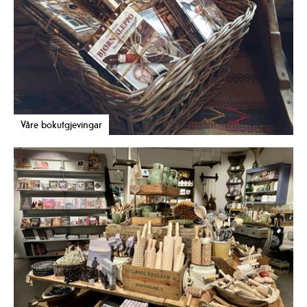
Våre bokutgjevingar