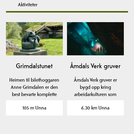
Aktiviteter
Grimdalstunet
Åmdals Verk gruver
Heimen til bilethoggaren
Åmdals Verk gruver er
Anne Grimdalen er den
bygd opp kring
best bevarte komplette
arbeidarkulturen som
fjellgarden i…
koparverket la grunnlag
105 m Unna
6.30 km Unna
for.…