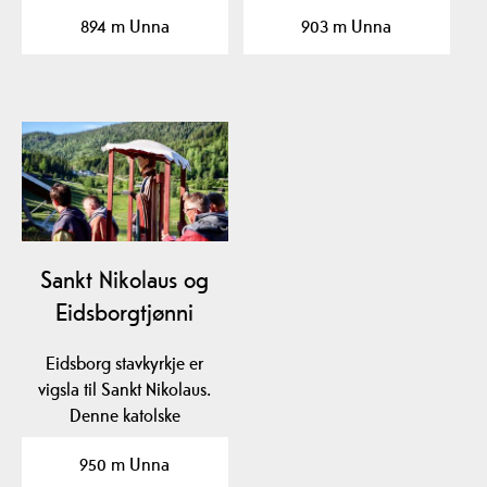
og film frå den…
og flotte utstillingar.…
894 m Unna
903 m Unna
Sankt Nikolaus og
Eidsborgtjønni
Eidsborg stavkyrkje er
vigsla til Sankt Nikolaus.
Denne katolske
helgenen fekk
950 m Unna
gjennom…