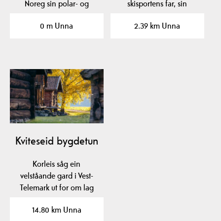
Noreg sin polar- og
skisportens far, sin
skihistorie med…
fødeplass.
0 m Unna
2.39 km Unna
Kviteseid bygdetun
Korleis såg ein
velståande gard i Vest-
Telemark ut for om lag
200 år sidan? Sjå nokre
14.80 km Unna
av…