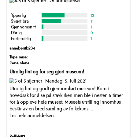
26 anmeldelser
Ypperlig
13
Svært bra
11
Gjennomsnitt
1
Dårlig
0
Forferdelig
1
anneberitb234
Type reise:
Reise alene
Utrolig fint og for seg gjort museum!
Mandag, 5. Juli 2021
Utrolig fint og godt gjennomført museum! Kom i
hovedsak for å se på stavkirken men ble i nesten 5 timer
for å oppleve hele museet. Museets utstilling innomhus
består av en bred samling av folkekunst...
Les hele anmeldelsen
RolfH682