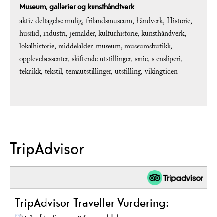
Museum, gallerier og kunsthåndtverk
aktiv deltagelse mulig
frilandsmuseum
håndverk
Historie
husflid
industri
jernalder
kulturhistorie
kunsthåndverk
lokalhistorie
middelalder
museum
museumsbutikk
opplevelsessenter
skiftende utstillinger
smie
stensliperi
teknikk
tekstil
temautstillinger
utstilling
vikingtiden
TripAdvisor
TripAdvisor Traveller Vurdering: