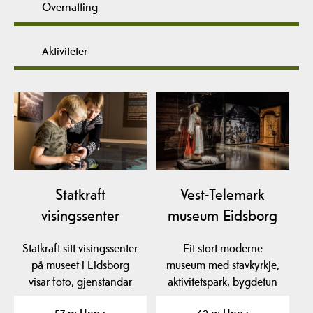
Overnatting
Aktiviteter
Statkraft
Vest-Telemark
visingssenter
museum Eidsborg
Statkraft sitt visingssenter
Eit stort moderne
på museet i Eidsborg
museum med stavkyrkje,
visar foto, gjenstandar
aktivitetspark, bygdetun
og film frå den…
og flotte utstillingar.…
57 m Unna
62 m Unna