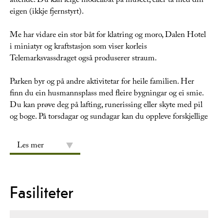
attende. Du kan leige modellbåt på museet, eller ta med din
eigen (ikkje fjernstyrt).
Me har vidare ein stor båt for klatring og moro, Dalen Hotel
i miniatyr og kraftstasjon som viser korleis
Telemarksvassdraget også produserer straum.
Parken byr og på andre aktivitetar for heile familien. Her
finn du ein husmannsplass med fleire bygningar og ei smie.
Du kan prøve deg på lafting, runerissing eller skyte med pil
og boge. På torsdagar og sundagar kan du oppleve forskjellige
Les mer
Fasiliteter