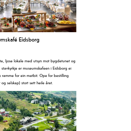
mskafé Eidsborg
te, ljose lokale med utsyn mot bygdetunet og
 stavkyrkje er museumskafeen i Eidsborg ei
sk ramme for ein matbit. Ope for bestilling
og selskap) stort sett heile året.