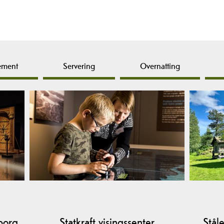
ement
Servering
Overnatting
borg
Statkraft visingssenter
Ståle