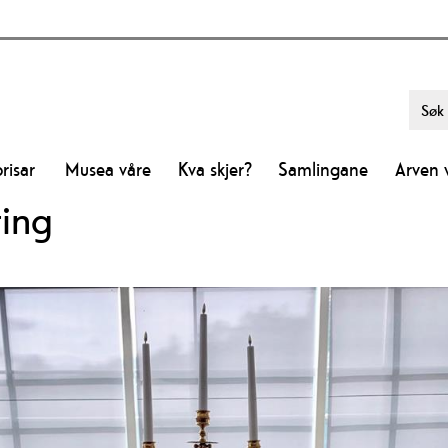
risar
Musea våre
Kva skjer?
Samlingane
Arven 
ring