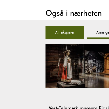
Også i nærheten
Attraksjoner
Arrang
Vest-Telemark museum Eids