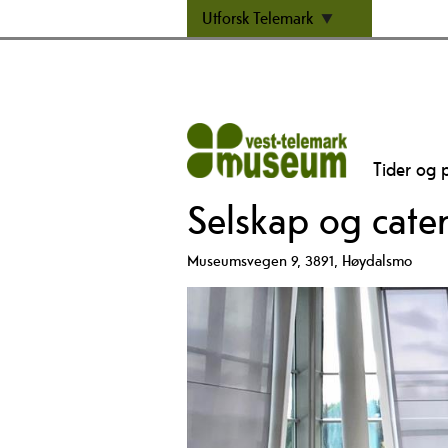
Utforsk Telemark
Tider og p
Selskap og cate
Museumsvegen 9
,
3891
,
Høydalsmo