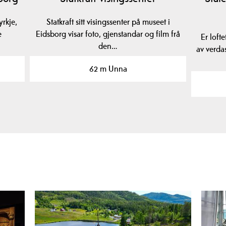
rkje,
Statkraft sitt visingssenter på museet i
e
Eidsborg visar foto, gjenstandar og film frå
Er lofte
den…
av verda
62 m Unna