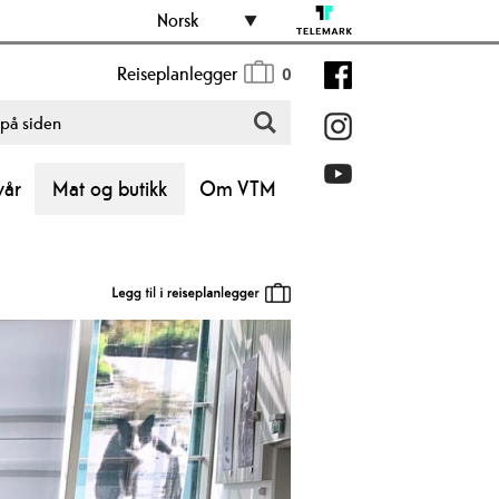
Norsk
Reiseplanlegger
0
vår
Mat og butikk
Om VTM