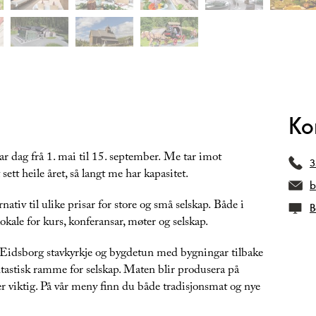
Ko
r dag frå 1. mai til 15. september. Me tar imot
3
sett heile året, så langt me har kapasitet.
b
rnativ til ulike prisar for store og små selskap. Både i
B
kale for kurs, konferansar, møter og selskap.
t Eidsborg stavkyrkje og bygdetun med bygningar tilbake
ntastisk ramme for selskap. Maten blir produsera på
 er viktig. På vår meny finn du både tradisjonsmat og nye