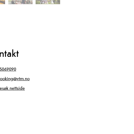
ntakt
5069090
ooking@vtm.no
esøk nettside