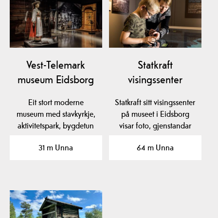
Vest-Telemark
Statkraft
museum Eidsborg
visingssenter
Eit stort moderne
Statkraft sitt visingssenter
museum med stavkyrkje,
på museet i Eidsborg
aktivitetspark, bygdetun
visar foto, gjenstandar
og flotte utstillingar.…
og film frå den…
31 m Unna
64 m Unna