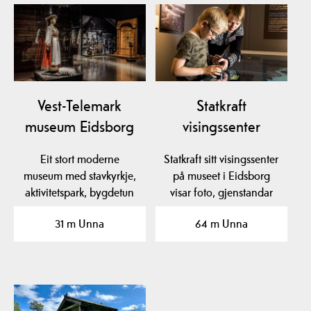
Vest-Telemark
Statkraft
museum Eidsborg
visingssenter
Eit stort moderne
Statkraft sitt visingssenter
museum med stavkyrkje,
på museet i Eidsborg
aktivitetspark, bygdetun
visar foto, gjenstandar
og flotte utstillingar.…
og film frå den…
31 m Unna
64 m Unna