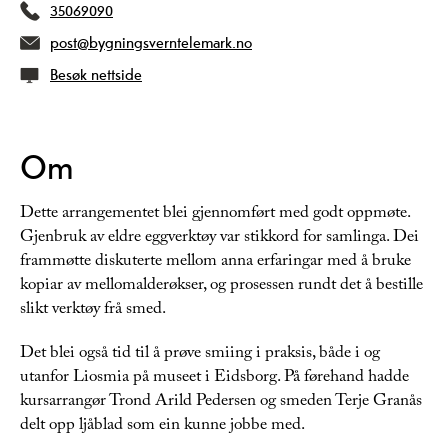
35069090
post@bygningsverntelemark.no
Besøk nettside
Om
Dette arrangementet blei gjennomført med godt oppmøte.
Gjenbruk av eldre eggverktøy var stikkord for samlinga. Dei
frammøtte diskuterte mellom anna erfaringar med å bruke
kopiar av mellomalderøkser, og prosessen rundt det å bestille
slikt verktøy frå smed.
Det blei også tid til å prøve smiing i praksis, både i og
utanfor Liosmia på museet i Eidsborg. På førehand hadde
kursarrangør Trond Arild Pedersen og smeden Terje Granås
delt opp ljåblad som ein kunne jobbe med.