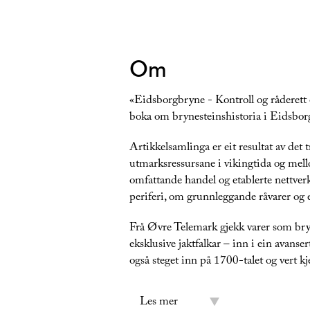
Om
«Eidsborgbryne - Kontroll og råderett 
boka om brynesteinshistoria i Eidsborg
Artikkelsamlinga er eit resultat av de
utmarksressursane i vikingtida og mel
omfattande handel og etablerte nettv
periferi, om grunnleggande råvarer og 
Frå Øvre Telemark gjekk varer som bryne
eksklusive jaktfalkar – inn i ein avans
også steget inn på 1700-talet og vert 
Les mer