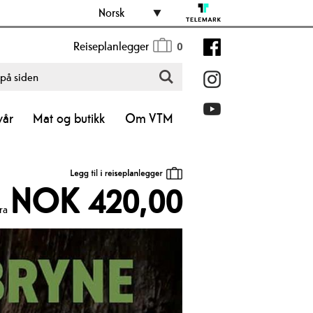
Norsk
Reiseplanlegger
0
vår
Mat og butikk
Om VTM
NOK 420,00
ra