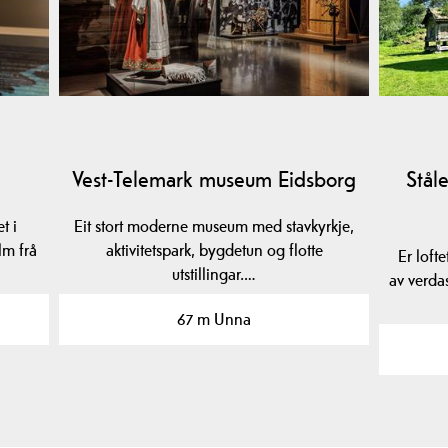
Vest-Telemark museum Eidsborg
Ståle
t i
Eit stort moderne museum med stavkyrkje,
lm frå
aktivitetspark, bygdetun og flotte
Er lofte
utstillingar.…
av verda
67 m Unna