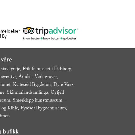
nmeldelser
 By
 våre
 stavkyrkje
Friluftsmuseet i Eidsborg
,
,
ieventyr
Åmdals Verk gruver
,
,
tunet
Kviteseid Bygdetun
Dyre Vaa-
,
,
ane
Skinnarlandsamlinga
Øyfjell
,
,
useum
Smørklepp kunstmuseum -
,
 og Kihle
Fyresdal bygdemuseum
,
,
eimen
,
 butikk