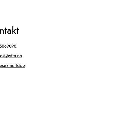
ntakt
5069090
ost@vtm.no
esøk nettside