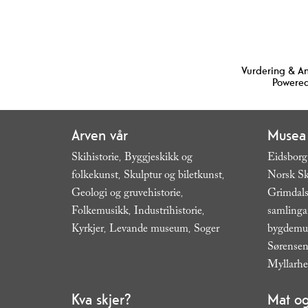
Vurdering & A
Powered
Arven vår
Musea
Skihistorie
Byggjeskikk og
Eidsborg
,
folkekunst
Skulptur og biletkunst
Norsk Sk
,
,
Geologi og gruvehistorie
Grimdals
,
Folkemusikk
Industrihistorie
samling
,
,
Kyrkjer
Levande museum
Soger
bygdem
,
,
,
Sørensen
Myllarh
Kva skjer?
Mat og