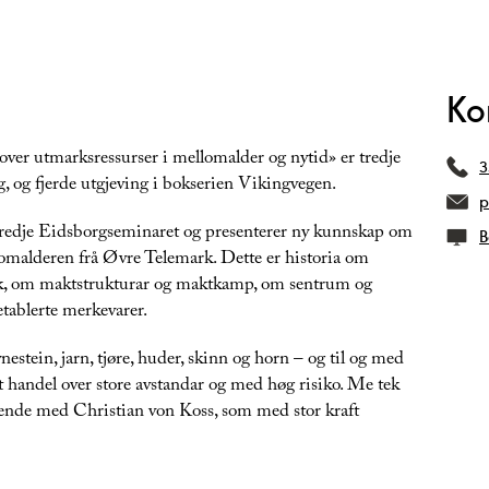
Ko
over utmarksressurser i mellomalder og nytid» er tredje
3
, og fjerde utgjeving i bokserien Vikingvegen.
p
t tredje Eidsborgseminaret og presenterer ny kunnskap om
B
lomalderen frå Øvre Telemark. Dette er historia om
erk, om maktstrukturar og maktkamp, om sentrum og
etablerte merkevarer.
stein, jarn, tjøre, huder, skinn og horn – og til og med
ert handel over store avstandar og med høg risiko. Me tek
kjende med Christian von Koss, som med stor kraft