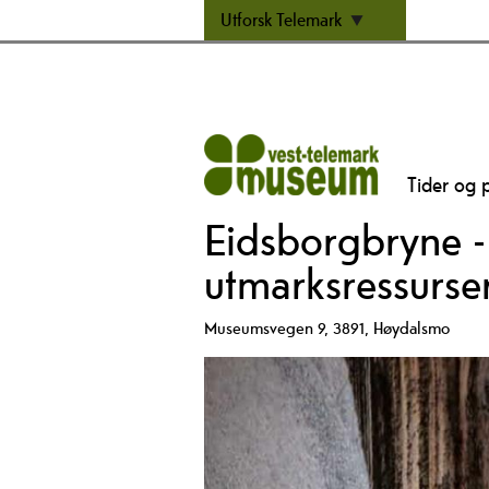
Utforsk Telemark
Tider og p
Eidsborgbryne - 
utmarksressurse
Museumsvegen 9
,
3891
,
Høydalsmo