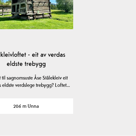
kleivloftet - eit av verdas
eldste trebygg
t til sagnomsuste Åse Stålekleiv eit
s eldste verdslege trebygg? Loftet…
206 m Unna