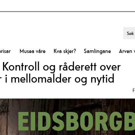
risar
Musea våre
Kva skjer?
Samlingane
Arven 
Kontroll og råderett over
r i mellomalder og nytid
F