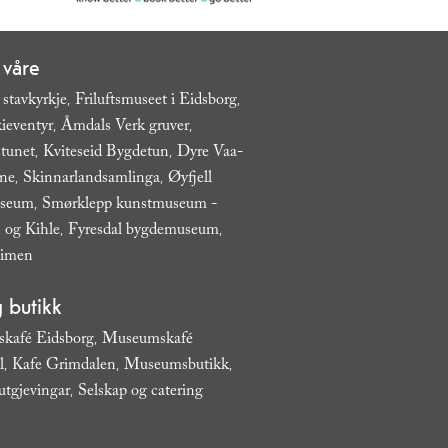
 våre
 stavkyrkje
Friluftsmuseet i Eidsborg
,
,
ieventyr
Åmdals Verk gruver
,
,
tunet
Kviteseid Bygdetun
Dyre Vaa-
,
,
ane
Skinnarlandsamlinga
Øyfjell
,
,
useum
Smørklepp kunstmuseum -
,
 og Kihle
Fyresdal bygdemuseum
,
,
eimen
,
 butikk
kafé Eidsborg
Museumskafé
,
l
Kafe Grimdalen
Museumsbutikk
,
,
,
utgjevingar
Selskap og catering
,
,