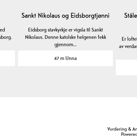
Sankt Nikolaus og Eidsborgtjønni
Ståle
ved
Eidsborg stavkyrkje er vigsla til Sankt
sborg.
Nikolaus. Denne katolske helgenen fekk
Er lofte
gjennom…
av verda
47 m Unna
Vurdering & A
Powered