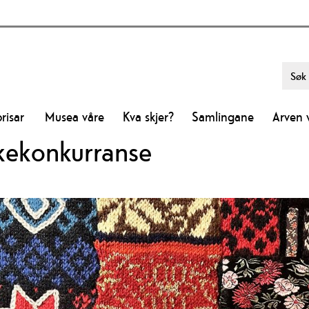
risar
Musea våre
Kva skjer?
Samlingane
Arven 
kkekonkurranse