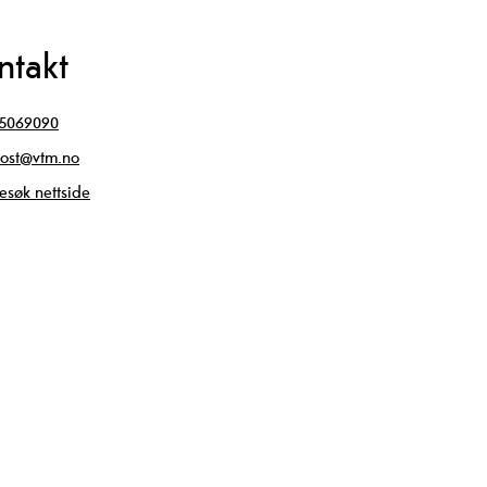
ntakt
5069090
ost@vtm.no
esøk nettside