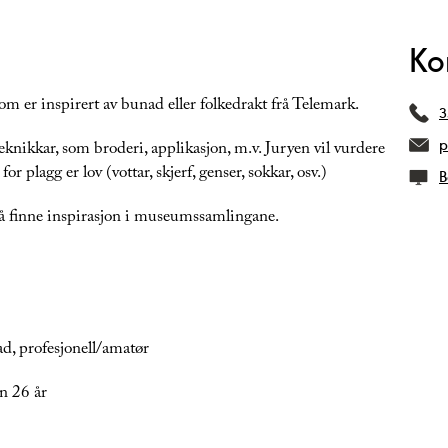
Ko
som er inspirert av bunad eller folkedrakt frå Telemark.
3
p
nikkar, som broderi, applikasjon, m.v. Juryen vil vurdere
or plagg er lov (vottar, skjerf, genser, sokkar, osv.)
B
 å finne inspirasjon i museumssamlingane.
ad, profesjonell/amatør
n 26 år