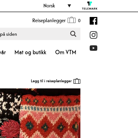
Norsk
Reiseplanlegger
0
vår
Mat og butikk
Om VTM