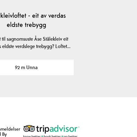
kleivloftet - eit av verdas
eldste trebygg
t til sagnomsuste Åse Stålekleiv eit
s eldste verdslege trebygg? Loftet…
92 m Unna
nmeldelser
 By