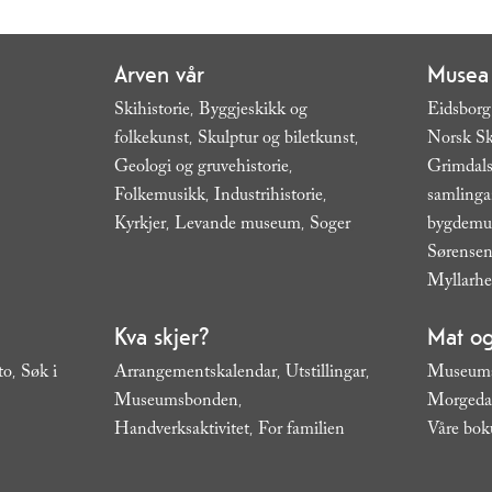
Arven vår
Musea
Skihistorie
Byggjeskikk og
Eidsborg
,
folkekunst
Skulptur og biletkunst
Norsk Sk
,
,
Geologi og gruvehistorie
Grimdals
,
Folkemusikk
Industrihistorie
samling
,
,
Kyrkjer
Levande museum
Soger
bygdem
,
,
,
Sørensen
Myllarh
Kva skjer?
Mat og
to
Søk i
Arrangementskalendar
Utstillingar
Museums
,
,
,
Museumsbonden
Morgeda
,
Handverksaktivitet
For familien
Våre bok
,
,