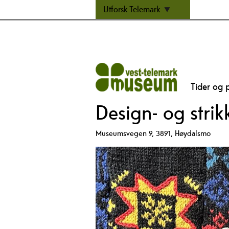
Utforsk Telemark
Tider og p
Design- og stri
Museumsvegen 9
,
3891
,
Høydalsmo