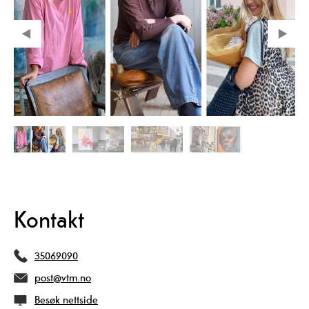
Kontakt
35069090
post@vtm.no
Besøk nettside