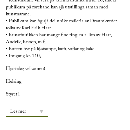
• Kunstnarane vil vera på Grimdalstunet frå kl. 16, slik at
publikum på førehand kan sjå utstillinga saman med
kunstnarane.
• Publikum kan òg sjå dei unike måleria av Draumkvedet
tolka av Karl Erik Harr.
• Kunstbutikken har mange fine ting, m.a. lito av Harr,
Andvik, Knoop, m.fl.
• Kafeen byr på kjøtsuppe, kaffi, vaflar og kake
• Inngang kr. 110,-
Hjarteleg velkomen!
Helsing
Styret i
Les mer