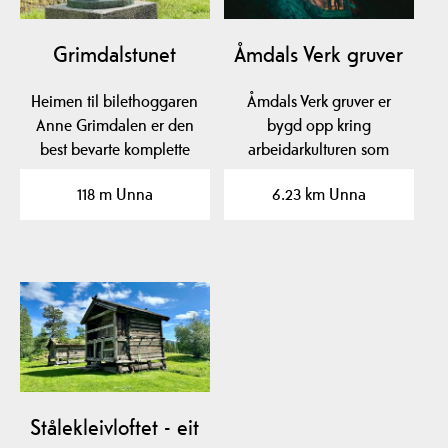
Grimdalstunet
Åmdals Verk gruver
Heimen til bilethoggaren
Åmdals Verk gruver er
Anne Grimdalen er den
bygd opp kring
best bevarte komplette
arbeidarkulturen som
fjellgarden i…
koparverket la grunnlag
118 m Unna
6.23 km Unna
for.…
Stålekleivloftet - eit