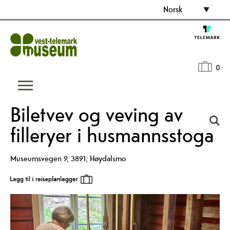
Norsk
0
Biletvev og veving av
filleryer i husmannsstoga
Museumsvegen 9
,
3891
,
Høydalsmo