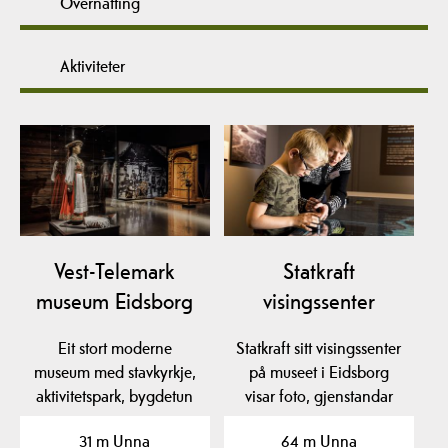
Overnatting
Aktiviteter
Vest-Telemark
Statkraft
museum Eidsborg
visingssenter
Eit stort moderne
Statkraft sitt visingssenter
museum med stavkyrkje,
på museet i Eidsborg
aktivitetspark, bygdetun
visar foto, gjenstandar
og flotte utstillingar.…
og film frå den…
31 m Unna
64 m Unna