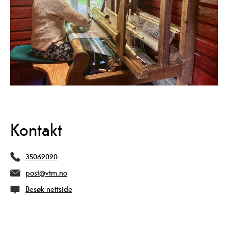
Kontakt
35069090
post@vtm.no
Besøk nettside