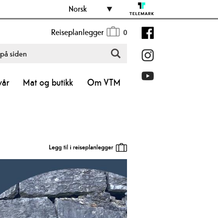
Norsk
Reiseplanlegger
0
vår
Mat og butikk
Om VTM