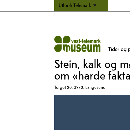
Utforsk Telemark
Tider og p
Stein, kalk og m
om «harde fakt
Torget 20
,
3970
,
Langesund