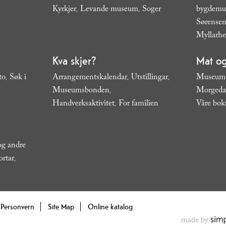
Kyrkjer
Levande museum
Soger
bygdem
,
,
,
Sørensen
Myllarh
Kva skjer?
Mat og
to
Søk i
Arrangementskalendar
Utstillingar
Museums
,
,
,
Museumsbonden
Morgeda
,
Handverksaktivitet
For familien
Våre bok
,
,
 og andre
ortar
,
Personvern
Site Map
Online katalog