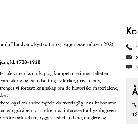
Ko
ør da Håndverk, kystkultur og bygningsverndagen 2026
4
p
juni, kl. 1700-1930
B
aterialer, men kunnskap og kompetanse innen feltet er
varetaking og istandsetting av kirker, private hus,
Å
trenger vi fortsatt kunnskap om de historiske materialene,
kker.
e, også fra andre fagfelt, da tverrfaglig innsikt har stor
Fo
en er også åpen for andre med interesse for bygningsvern
18
pfordres arkitekter, byggesaksbehandlere, meglere og