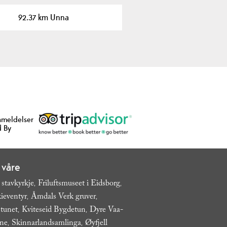
92.37 km Unna
nmeldelser
 By
 våre
 stavkyrkje
Friluftsmuseet i Eidsborg
,
,
ieventyr
Åmdals Verk gruver
,
,
tunet
Kviteseid Bygdetun
Dyre Vaa-
,
,
ane
Skinnarlandsamlinga
Øyfjell
,
,