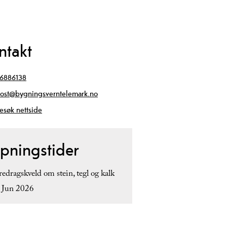
ntakt
6886138
ost@bygningsverntelemark.no
esøk nettside
pningstider
redragskveld om stein, tegl og kalk
 Jun 2026