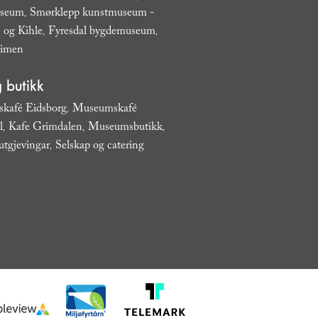
useum
Smørklepp kunstmuseum -
,
 og Kihle
Fyresdal bygdemuseum
,
,
eimen
,
 butikk
kafé Eidsborg
Museumskafé
,
l
Kafe Grimdalen
Museumsbutikk
,
,
,
utgjevingar
Selskap og catering
,
,