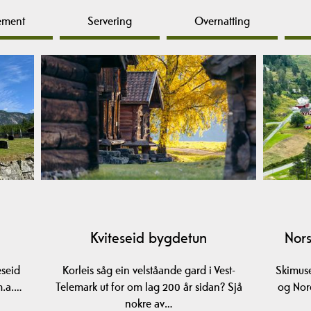
ement
Servering
Overnatting
Kviteseid bygdetun
Nors
eseid
Korleis såg ein velståande gard i Vest-
Skimuse
m.a.…
Telemark ut for om lag 200 år sidan? Sjå
og Nor
nokre av…