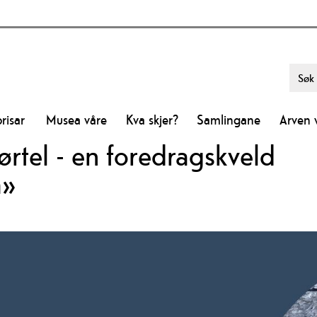
risar
Musea våre
Kva skjer?
Samlingane
Arven 
ørtel - en foredragskveld
a»