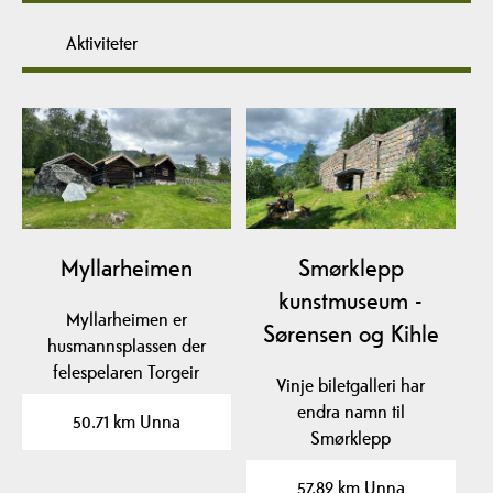
Aktiviteter
Myllarheimen
Smørklepp
kunstmuseum -
Myllarheimen er
Sørensen og Kihle
husmannsplassen der
felespelaren Torgeir
Vinje biletgalleri har
Augundson (1801-1872),
endra namn til
50.71 km Unna
best…
Smørklepp
kunstmuseum.
57.89 km Unna
Midt i det telemarkske…