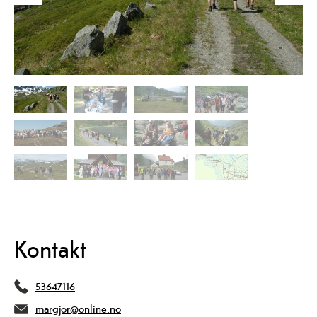
Kontakt
53647116
margjor@online.no