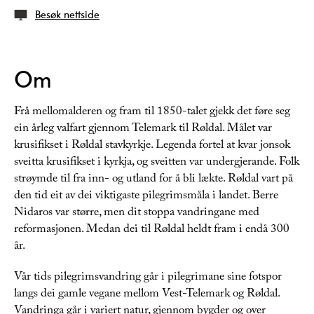
Besøk nettside
Om
Frå mellomalderen og fram til 1850-talet gjekk det føre seg
ein årleg valfart gjennom Telemark til Røldal. Målet var
krusifikset i Røldal stavkyrkje. Legenda fortel at kvar jonsok
sveitta krusifikset i kyrkja, og sveitten var undergjerande. Folk
strøymde til fra inn- og utland for å bli lækte. Røldal vart på
den tid eit av dei viktigaste pilegrimsmåla i landet. Berre
Nidaros var større, men dit stoppa vandringane med
reformasjonen. Medan dei til Røldal heldt fram i endå 300
år.
Vår tids pilegrimsvandring går i pilegrimane sine fotspor
langs dei gamle vegane mellom Vest-Telemark og Røldal.
Vandringa går i variert natur, gjennom bygder og over