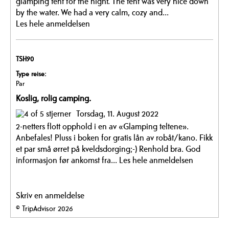
glamping tent for the night. The tent was very nice down
by the water. We had a very calm, cozy and...
Les hele anmeldelsen
TSH90
Type reise:
Par
Koslig, rolig camping.
Torsdag, 11. August 2022
2-netters flott opphold i en av «Glamping teltene».
Anbefales! Pluss i boken for gratis lån av robåt/kano. Fikk
et par små ørret på kveldsdorging;-) Renhold bra. God
informasjon før ankomst fra...
Les hele anmeldelsen
Skriv en anmeldelse
© TripAdvisor 2026