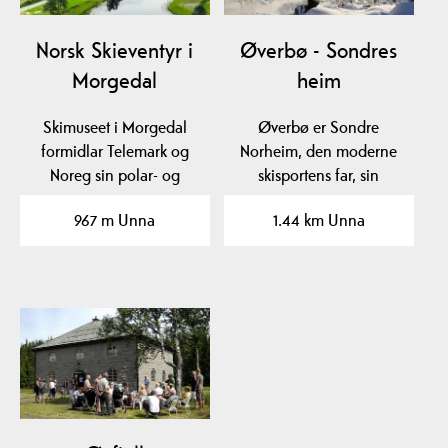
Norsk Skieventyr i
Øverbø - Sondres
Morgedal
heim
Skimuseet i Morgedal
Øverbø er Sondre
formidlar Telemark og
Norheim, den moderne
Noreg sin polar- og
skisportens far, sin
skihistorie med…
fødeplass.
967 m Unna
1.44 km Unna