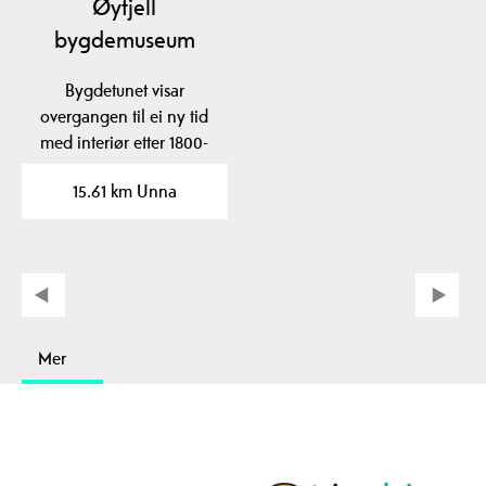
Øyfjell
bygdemuseum
Bygdetunet visar
overgangen til ei ny tid
med interiør etter 1800-
talets bymote i…
15.61 km Unna
Mer