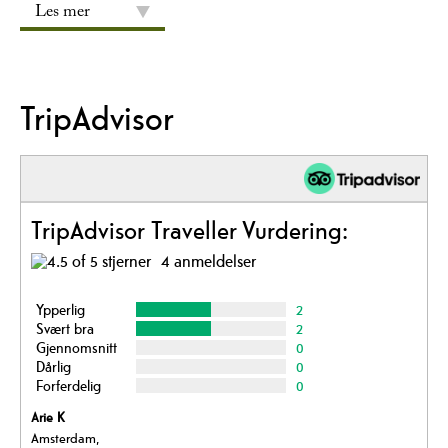
Les mer
TripAdvisor
TripAdvisor Traveller Vurdering:
4 anmeldelser
Ypperlig
2
Svært bra
2
Gjennomsnitt
0
Dårlig
0
Forferdelig
0
Arie K
Amsterdam,