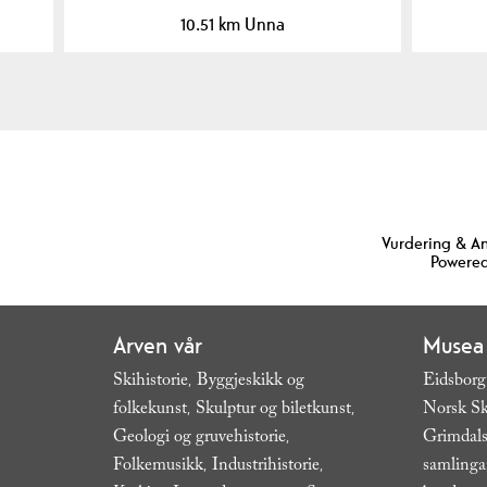
10.51 km Unna
Vurdering & A
Powered
Arven vår
Musea
Skihistorie
Byggjeskikk og
Eidsborg
,
folkekunst
Skulptur og biletkunst
Norsk Sk
,
,
Geologi og gruvehistorie
Grimdals
,
Folkemusikk
Industrihistorie
samling
,
,