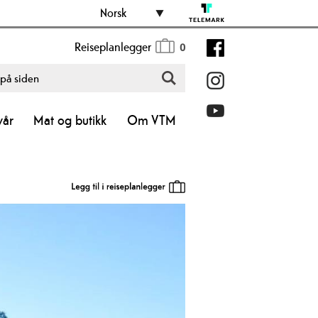
Norsk
Reiseplanlegger
0
vår
Mat og butikk
Om VTM