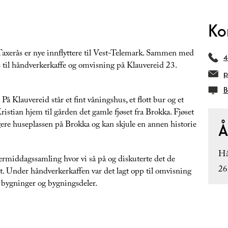
Ko
axerås er nye innflyttere til Vest-Telemark. Sammen med
4
 til håndverkerkaffe og omvisning på Klauvereid 23.
p
B
å Klauvereid står et fint våningshus, et flott bur og et
 Kristian hjem til gården det gamle fjøset fra Brokka. Fjøset
ligere huseplassen på Brokka og kan skjule en annen historie
Å
Hå
ermiddagssamling hvor vi så på og diskuterte det de
26
. Under håndverkerkaffen var det lagt opp til omvisning
e bygninger og bygningsdeler.