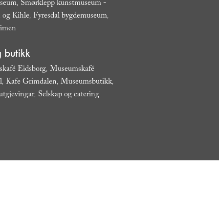
useum
Smørklepp kunstmuseum -
,
 og Kihle
Fyresdal bygdemuseum
,
,
eimen
,
 butikk
kafé Eidsborg
Museumskafé
,
l
Kafe Grimdalen
Museumsbutikk
,
,
,
utgjevingar
Selskap og catering
,
,