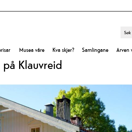
risar
Musea våre
Kva skjer?
Samlingane
Arven 
 på Klauvreid