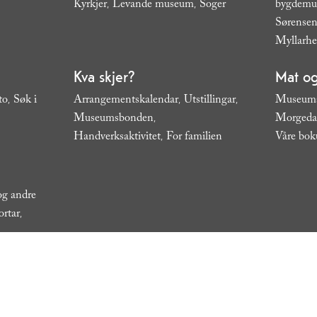
Kyrkjer
Levande museum
Soger
bygdem
,
,
,
Sørensen
Myllarh
Kva skjer?
Mat og
to
Søk i
Arrangementskalendar
Utstillingar
Museums
,
,
,
Museumsbonden
Morgeda
,
Handverksaktivitet
For familien
Våre bok
,
,
 og andre
ortar
,
Personvern
Site Map
Online katalog