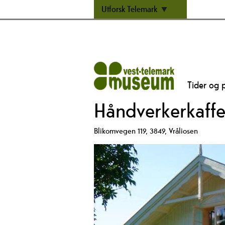
Utforsk Telemark
Tider og p
Håndverkerkaffe
Blikomvegen 119
,
3849
,
Vråliosen