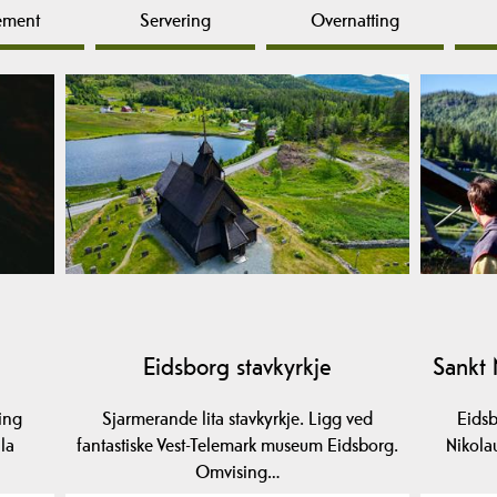
ement
Servering
Overnatting
Eidsborg stavkyrkje
Sankt 
ing
Sjarmerande lita stavkyrkje. Ligg ved
Eidsb
la
fantastiske Vest-Telemark museum Eidsborg.
Nikola
Omvising…