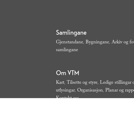
Samlingane
Gjenstandane
Bygningane
Arkiv og fo
,
,
samlingane
,
Om VTM
Kart
Tilsette og styre
Ledige stillingar
,
,
utlysingar
Organisasjon
Planar og rapp
,
,
Kontakt oss
,
Tider og prisar
Tidlegare utstillingar