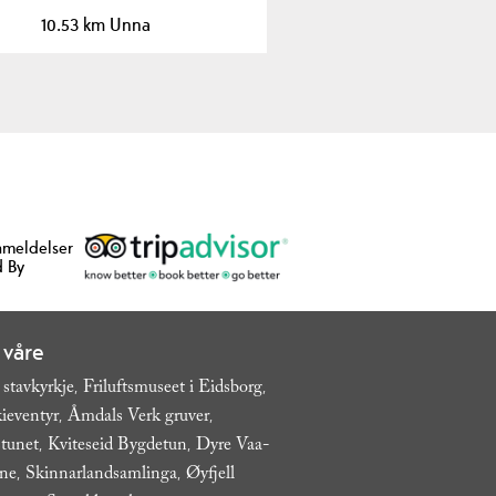
10.53 km Unna
nmeldelser
 By
 våre
 stavkyrkje
Friluftsmuseet i Eidsborg
,
,
ieventyr
Åmdals Verk gruver
,
,
tunet
Kviteseid Bygdetun
Dyre Vaa-
,
,
ane
Skinnarlandsamlinga
Øyfjell
,
,