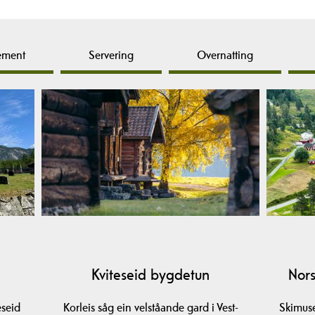
ement
Servering
Overnatting
Kviteseid bygdetun
Nors
eseid
Korleis såg ein velståande gard i Vest-
Skimuse