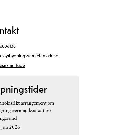
ntakt
6886138
ost@bygningsverntelemark.no
esøk nettside
pningstider
nholdsrikt arrangement om
gningsvern og kystkultur i
ngesund
 Jun 2026