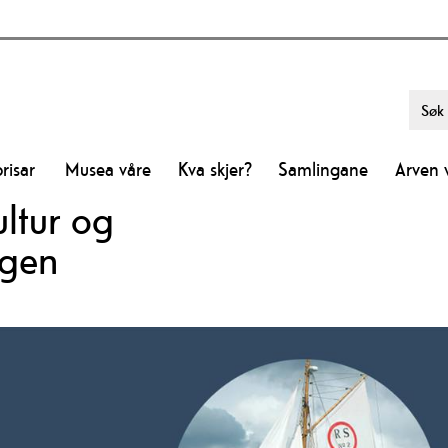
risar
Musea våre
Kva skjer?
Samlingane
Arven 
ltur og
agen