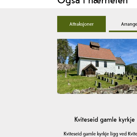
Attraksjoner
Arrang
Kviteseid gamle kyrkje
Kviteseid gamle kyrkje ligg ved Kvit