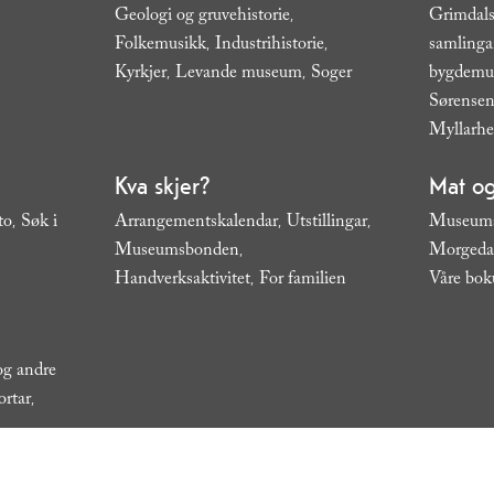
Geologi og gruvehistorie
Grimdals
,
Folkemusikk
Industrihistorie
samling
,
,
Kyrkjer
Levande museum
Soger
bygdem
,
,
,
Sørensen
Myllarh
Kva skjer?
Mat og
to
Søk i
Arrangementskalendar
Utstillingar
Museums
,
,
,
Museumsbonden
Morgeda
,
Handverksaktivitet
For familien
Våre bok
,
,
 og andre
ortar
,