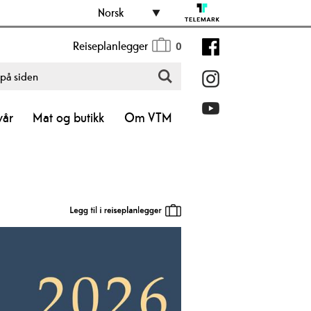
Norsk
Reiseplanlegger
0
vår
Mat og butikk
Om VTM