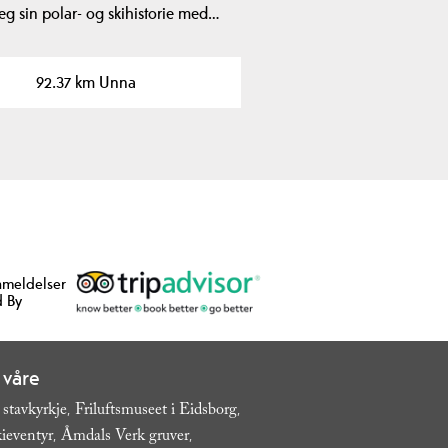
eg sin polar- og skihistorie med…
92.37 km Unna
nmeldelser
 By
 våre
 stavkyrkje
Friluftsmuseet i Eidsborg
,
,
ieventyr
Åmdals Verk gruver
,
,