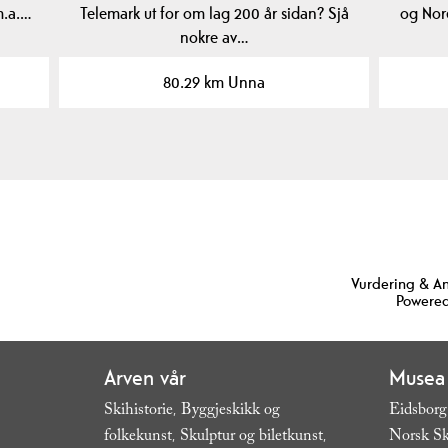
m.a.…
Telemark ut for om lag 200 år sidan? Sjå
og Nor
nokre av…
80.29 km Unna
Vurdering & A
Powered
Arven vår
Musea
Skihistorie
Byggjeskikk og
Eidsborg
,
folkekunst
Skulptur og biletkunst
Norsk Sk
,
,