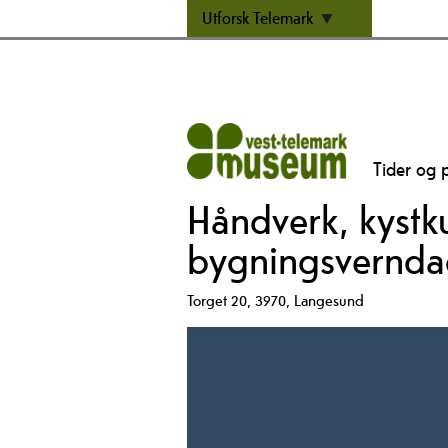
Utforsk Telemark
Tider og p
Håndverk, kystku
bygningsvernd
Torget 20
,
3970
,
Langesund