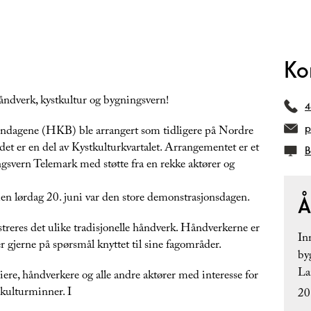
Ko
håndverk, kystkultur og bygningsvern!
4
p
rndagene (HKB) ble arrangert som tidligere på Nordre
er en del av Kystkulturkvartalet. Arrangementet er et
B
svern Telemark med støtte fra en rekke aktører og
en lørdag 20. juni var den store demonstrasjonsdagen.
Å
eres det ulike tradisjonelle håndverk. Håndverkerne er
In
 gjerne på spørsmål knyttet til sine fagområder.
by
La
re, håndverkere og alle andre aktører med interesse for
 kulturminner. I
20