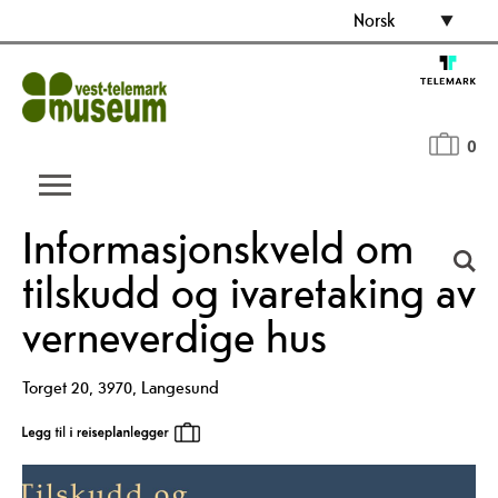
Norsk
0
Informasjonskveld om
tilskudd og ivaretaking av
verneverdige hus
Torget 20
,
3970
,
Langesund