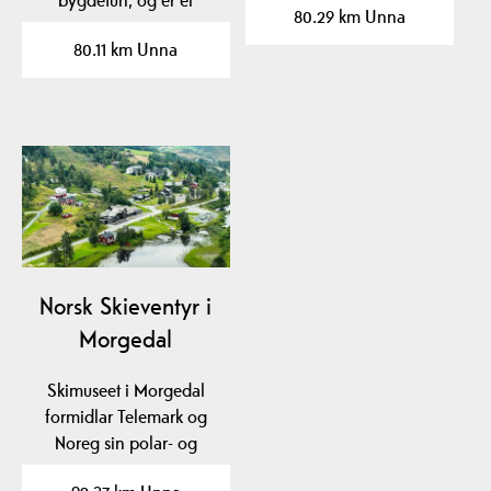
80.29 km Unna
av…
steinkyrkje med m.a.…
80.11 km Unna
Norsk Skieventyr i
Morgedal
Skimuseet i Morgedal
formidlar Telemark og
Noreg sin polar- og
skihistorie med…