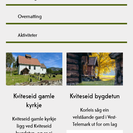
Overnatting
Aktiviteter
Kviteseid gamle
Kviteseid bygdetun
kyrkje
Korleis såg ein
velståande gard i Vest-
Kviteseid gamle kyrkje
Telemark ut for om lag
ligg ved Kviteseid
200 år sidan? Sjå nokre
bygdetun, og er ei