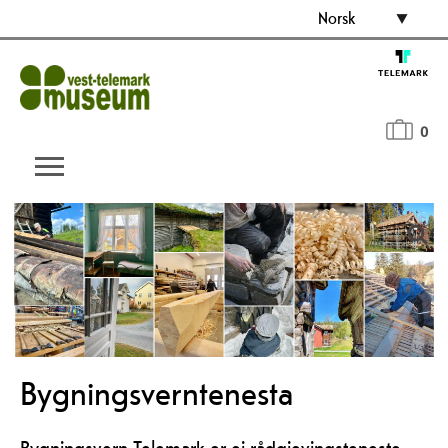
Norsk
0
Bygningsverntenesta
Bygningsvern Telemark er ei rådgjevingsteneste