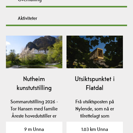
Aktiviteter
Nutheim
Utsiktspunktet i
kunstutstilling
Flatdal
Sommarutstilling 2026 -
Frå utsiktsposten på
Tor Hansen med familie
Nylende, som nå er
Åreste hovedutstiller er
tilrettelagt som
Tore Hansen som…
stoppestad langs vegen,
9 m Unna
1.03 km Unna
ser du…