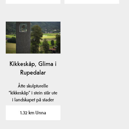
Kikkeskåp, Glima i
Rupedalar
Åtte skulpturelle
"kikkeskåp" i stein står ute
i landskapet på stader
som er knytt til…
1.32 km Unna