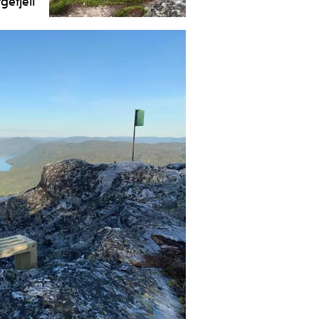
gefjell
els til krevjande tur basert på kva
rute du tar til toppen. Passar for dei
har gått ein del i fjellet.