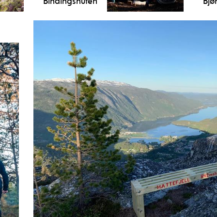
Bindingsnuten
Bjør
Flott vandretur frå Nutheim Gjestgiveri
Midd
70
i Flatdal, opp til Bindingsnuten. Vandre
for 
i det flott og mytiske landskapet i
som 
på
Flatdal, og opplev panoramautsikt over
Flatdal.