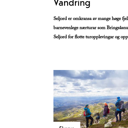
Vandring
Seljord er omkransa av mange høge fjell
barnevenlege nærturar som Bringsåsnuten
Seljord for flotte turopplevingar og oppd