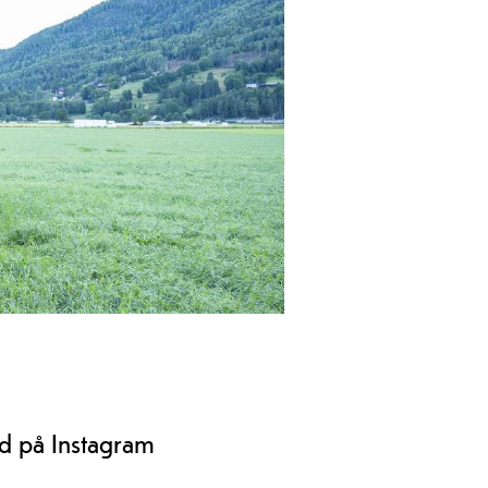
hovudvegen frå Seljord og mot
and og Vest-Telemark. Nasjonalt
everdig 1800-talsveg, ideell for
urar. Middels dagstur som passar for
leste.
arar og syklistar. Hytta er ope heile
rd på Instagram