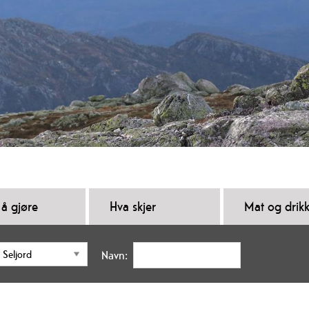
 å gjøre
Hva skjer
Mat og drik
Navn: