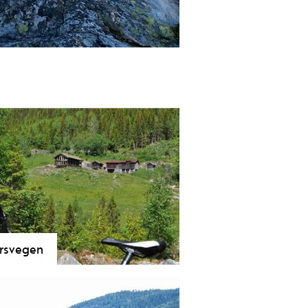
 til toppen. Her får du flott utsikt
rsvegen
7 km lange Skarsvegen gjeng frå
tdal til Åmotsdal. Frå gamal tid var