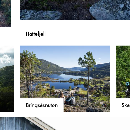
Hattefjell
Hattefjell er ein kort, men krevjande tur då det er bratt
over Seljord og området rundt.
å
70,
Bringsåsnuten
Ska
rn.
Bringsåsnuten er ein liten topp i Seljord
Den 
sentrum, som er kort og passer fint for
Svar