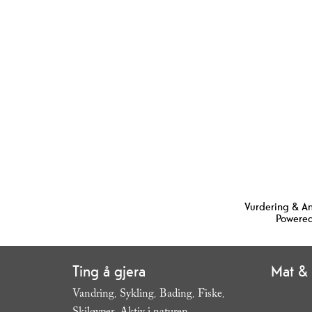
Vurdering & A
Powered
Ting å gjera
Mat & 
Vandring
Sykling
Bading
Fiske
,
,
,
,
,
,