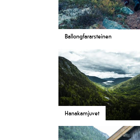
Ballongfararsteinen
Har du høyrt om ballongferda frå
Paris, som endte opp i Seljord?
Ballongen frå Paris landa i sørsida p
Lifjell ovanfor Strand-gardane i 18
og i dag har det blitt ei turløype dit.
Turløypa er fin for alle aldre!
Hanakamjuvet
Lett rundtur som er fin å gå med ba
Undervegs kan du oppleve fossefall,