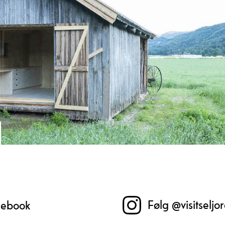
alle aldre. På toppen har du utsikt over
han 
Seljordsvatnet og Seljord sentrum.
Raul
vern
fott
dei f
n kort og lett tur på flatmark, og passar godt for både familiar, turgå
Følg @visitseljo
acebook