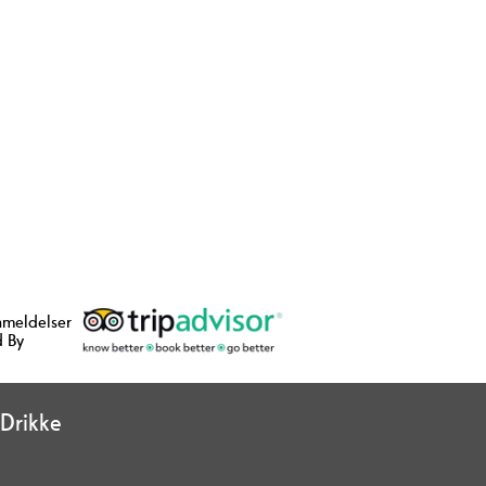
nmeldelser
 By
Drikke