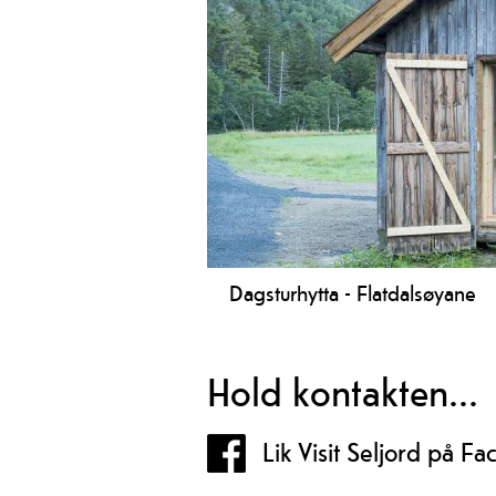
historiske plassar, juv og gode
utkikkspunkt.
Dagsturhytta - Flatdalsøyane
Turen til Dagsturhytta i Flatdal er ei
året og er gratis for alle å bruke.
Hold kontakten...
Lik Visit Seljord på F