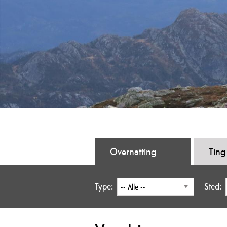
Overnatting
Ting
Type:
Sted: