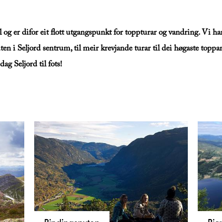
 og er difor eit flott utgangspunkt for toppturar og vandring. Vi har
 i Seljord sentrum, til meir krevjande turar til dei høgaste toppa
ag Seljord til fots!