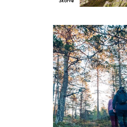
Skorve
Skorve er eit av dei høgaste fjella i
Seljord, med to toppar, Gøysen (13
moh.) og Nordnibba (1365 moh.).
Under andre verdskrig styrta to fly 
Skorve.