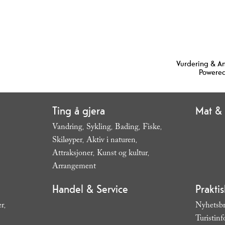
Vurdering & A
Powered
Ting å gjera
Mat & 
Vandring
Sykling
Bading
Fiske
,
,
,
,
Skiløyper
Aktiv i naturen
,
,
Attraksjoner
Kunst og kultur
,
,
Arrangement
,
Handel & Service
Prakti
er
Nyhetsb
,
Turistin