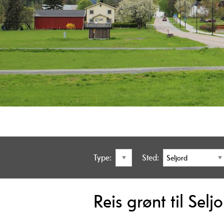
Type:
Sted:
Reis grønt til Selj