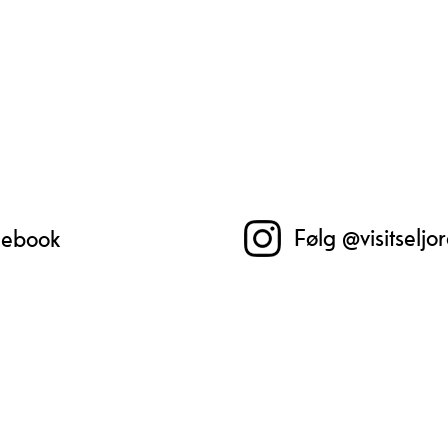
Følg @visitseljo
acebook