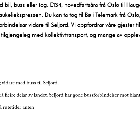
ed bil, buss eller tog. E134, hovedfartsåra frå Oslo til 
aukeliekspressen. Du kan ta tog til Bø i Telemark frå Osl
bindelsar vidare til Seljord. Vi oppfordrar våre gjester ti
t tilgjengeleg med kollektivtransport, og mange av opplev
vidare med buss til Seljord.
rå fleire delar av landet. Seljord har gode bussforbindelser mot bla
å rutetider anten