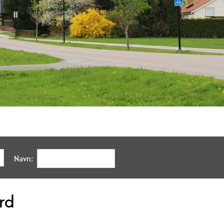
Navn:
ord