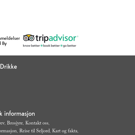
nmeldelser
 By
Drikke
sk informasjon
rev
Brosjyre
Kontakt oss
,
,
,
formasjon
Reise til Seljord
Kart og fakta
,
,
,