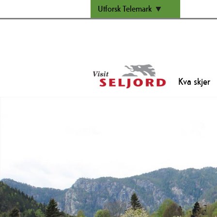
Utforsk Telemark
Kva skjer