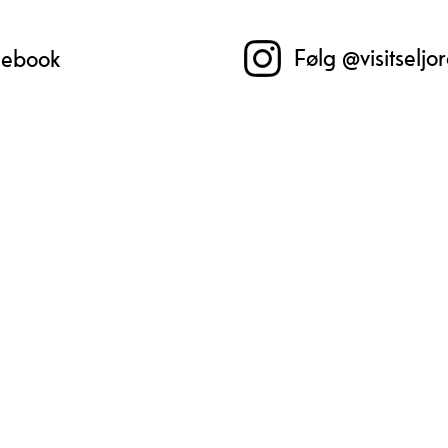
Følg @visitseljo
acebook