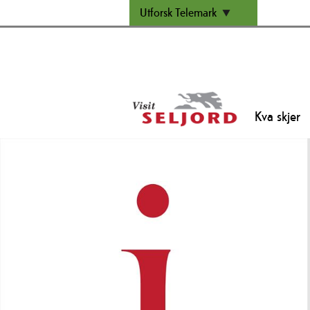
Utforsk Telemark
Kva skjer