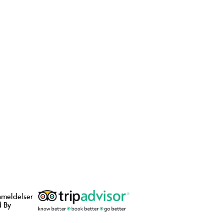
nmeldelser
 By