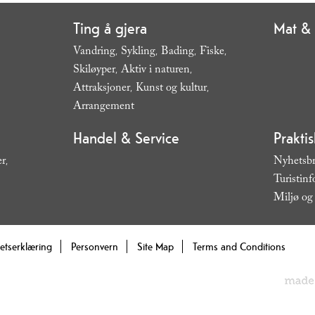
Ting å gjera
Mat & 
Vandring
Sykling
Bading
Fiske
,
,
,
,
Skiløyper
Aktiv i naturen
,
,
Attraksjoner
Kunst og kultur
,
,
Arrangement
,
Handel & Service
Prakti
er
Nyhetsb
,
Turistin
Miljø og 
hetserklæring
Personvern
Site Map
Terms and Conditions