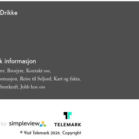
Drikke
sk informasjon
rev
Brosjyre
Kontakt oss
,
,
,
formasjon
Reise til Seljord
Kart og fakta
,
,
,
berekraft
Jobb hos oss
,
,
© Visit Telemark 2026. Copyright