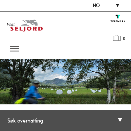
NO
0
Søk overnatting