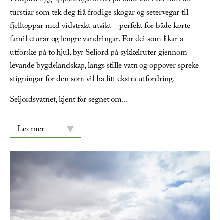
I Seljord ligg opplevingane tett på naturen. Her finn du
turstiar som tek deg frå frodige skogar og setervegar til
fjelltoppar med vidstrakt utsikt – perfekt for både korte
familieturar og lengre vandringar. For dei som likar å
utforske på to hjul, byr Seljord på sykkelruter gjennom
levande bygdelandskap, langs stille vatn og oppover spreke
stigningar for den som vil ha litt ekstra utfordring.
Seljordsvatnet, kjent for segnet om
...
Les mer